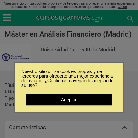
Nuestro sitio utiliza cookies propias y de terceros para ofrecer una mejor experiencia
de usuario. Si continúa navegando consideramos que acepta su uso..
Cerrar
Máster en Análisis Financiero (Madrid)
Universidad Carlos III de Madrid
Nuestro sitio utiliza cookies propias y de
terceros para ofrecerte una mejor experiencia
de usuario. ¿Continuas navegando aceptando
Título ofrecido:
Máster en Análisis Financiero
su uso?
Ubicación:
Madrid
Tipo:
Maestrías
Aceptar
Modalidad:
Presencial
Caracteristicas