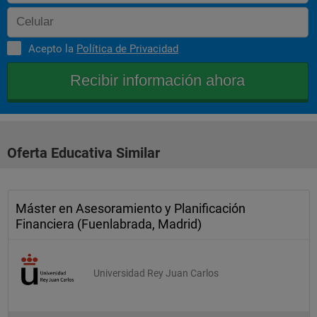
Economía de las Organizaciones  
Economía Financiera  
Acepto la
Política de Privacidad
Estadística y Métodos Cuantitativos  
Segundo trimestre
Materias  
Econometría Financiera  
Oferta Educativa Similar
Finanzas Empresariales  
Instituciones financieras  
Máster en Asesoramiento y Planificación
Renta Fija y Derivados  
Financiera (Fuenlabrada, Madrid)
Tercer trimestre
Universidad Rey Juan Carlos
Materias  
Finanzas Internacionales  