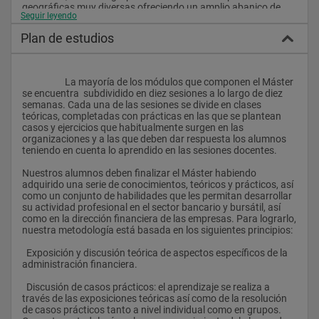
geográficas muy diversas ofreciendo un amplio abanico de 
Seguir leyendo
culturas que permiten también al estudiante tener durante un 
año una experiencia personal incomparable.
Plan de estudios
Objetivos:
El Máster en Análisis Financiero tiene por objeto la formación 
                    La mayoría de los módulos que componen el Máster 
de especialistas de alto nivel tanto en el sector bancario y 
se encuentra  subdividido en diez sesiones a lo largo de diez 
bursátil como en la dirección y administración financiera de las 
semanas. Cada una de las sesiones se divide en clases 
empresas.
teóricas, completadas con prácticas en las que se plantean 
casos y ejercicios que habitualmente surgen en las 
El Máster está particularmente dirigido a jóvenes en el 
organizaciones y a las que deben dar respuesta los alumnos 
comienzo de su carrera laboral, además de a profesionales y 
teniendo en cuenta lo aprendido en las sesiones docentes.
empresarios con algunos años de experiencia laboral y que 
deseen perfeccionar su formación financiera. Asimismo, el 
Nuestros alumnos deben finalizar el Máster habiendo 
Programa prepara a los candidatos a los títulos de Chartered 
adquirido una serie de conocimientos, teóricos y prácticos, así 
Financial Analyst® (CFA®) y European Financial Adviser® 
como un conjunto de habilidades que les permitan desarrollar 
(EFA®).
su actividad profesional en el sector bancario y bursátil, así 
como en la dirección financiera de las empresas. Para lograrlo, 
La estructura del Programa se centra en aspectos financieros 
nuestra metodología está basada en los siguientes principios:
y bancarios. Se pone especial énfasis en el estudio riguroso de 
las técnicas más actuales de valoración de inversiones, 
  Exposición y discusión teórica de aspectos específicos de la 
gestión de carteras y riesgos y gestión bancaria, así como en 
administración financiera. 
el estudio de las aplicaciones prácticas consideradas como 
ejemplo de excelencia en el campo del Análisis Financiero.
  Discusión de casos prácticos: el aprendizaje se realiza a 
través de las exposiciones teóricas así como de la resolución 
Las características del profesorado, formado en las mejores 
de casos prácticos tanto a nivel individual como en grupos. 
universidades nacionales e internacionales, y su experiencia 