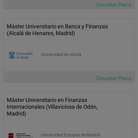
Consultar Precio
Fiscalidad Empresarial y Financiera  
Gestión de Riegos  
Máster Universitario en Banca y Finanzas
Mercados de Seguros  
(Alcalá de Henares, Madrid)
Mercados Financieros  
Visual Basic  
Universidad de Alcalá
Tesina o Cursos optativos  
Consultar Precio
Máster Universitario en Finanzas
Internacionales (Villaviciosa de Odón,
Madrid)
Universidad Europea de Madrid