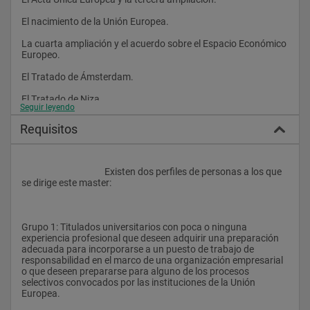
Exitae te ofrece una extensa base de ejercicios psicotécnicos 
de razonamiento verbal, razonamiento numérico y 
El nacimiento de la Unión Europea.
razonamiento abstracto, totalmente adaptados a las 
exigencias propias de estas pruebas.
La cuarta ampliación y el acuerdo sobre el Espacio Económico 
Europeo.
El Tratado de Ámsterdam.
No es obligatorio superar estas pruebas psicotécnicas para 
obtener el título de Master. Se trata de algo totalmente 
El Tratado de Niza.
opcional y gratuito, por lo que los alumnos que deseen 
Seguir leyendo
preparar estas pruebas de cara a las oposiciones no tendrán 
El Tratado de Lisboa: Presente y Futuro de la Unión Europea.
que abonar cantidad adicional alguna sobre el precio del 
Requisitos
Master.
					Existen dos perfiles de personas a los que 
Nuestro Master en Derecho de la Unión Europea pone a tu 
se dirige este master:
2. Instituciones de la Unión Europea
disposición los elementos necesarios para superar estas 
pruebas.
Grupo 1: Titulados universitarios con poca o ninguna 
El Consejo Europeo.
experiencia profesional que deseen adquirir una preparación 
Evaluación
adecuada para incorporarse a un puesto de trabajo de 
La Comisión Europea.
responsabilidad en el marco de una organización empresarial 
o que deseen prepararse para alguno de los procesos 
El Consejo de la Unión Europea.
selectivos convocados por las instituciones de la Unión 
Esta fase es distinta dependiendo de la oposición y el perfil de 
Europea.
El Parlamento Europeo.
que se trate (administradores, lingüistas, asistentes y perfiles 