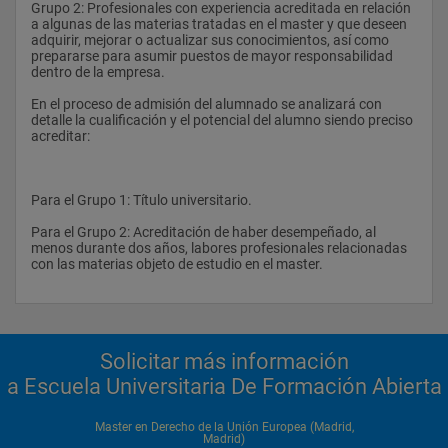
especializados).
Grupo 2: Profesionales con experiencia acreditada en relación 
El Tribunal de Justicia de la Unión Europea.
a algunas de las materias tratadas en el master y que deseen 
adquirir, mejorar o actualizar sus conocimientos, así como 
El Tribunal de Cuentas.
prepararse para asumir puestos de mayor responsabilidad 
Salvo la oposición para lingüistas, todas las demás incluyen 
dentro de la empresa.
Los órganos consultivos: el Comité Económico y Social 
unas pruebas prácticas y una entrevista por competencias. En 
Europeo y el Comité de las Regiones.
ambas, se evaluarán los conocimientos en la materia 
En el proceso de admisión del alumnado se analizará con 
específica a la que se presenten los candidatos.
detalle la cualificación y el potencial del alumno siendo preciso 
Instituciones financieras y órganos de la política monetaria.
acreditar:
La función pública europea.
Nuestro Master en Derecho de la Unión Europea pone a tu 
disposición los elementos necesarios para superar estas 
Para el Grupo 1: Título universitario.
pruebas, incluyendo abundante material práctico adecuado 
para preparar el estudio detallado de casos especializados en 
Para el Grupo 2: Acreditación de haber desempeñado, al 
distintas materias.
menos durante dos años, labores profesionales relacionadas 
3. Economía, Finanzas y Mercado Interior
con las materias objeto de estudio en el master.
Asimismo, la fase de evaluación incluye un ejercicio en grupo, 
El presupuesto.
una presentación oral y una entrevista por competencias, 
donde se evalúan los conocimientos del candidato sobre la 
Gestión de recursos.
Solicitar más información
Unión Europea.
a Escuela Universitaria De Formación Abierta
Instituciones de préstamo y empréstito.
Del Mercado Interior al Mercado Único.
Todas las materias comprendidas en nuestro Master están 
Master en Derecho de la Unión Europea (Madrid,
pensadas precisamente para que el alumno adquiera unos 
Madrid)
Las libertades del Mercado Interior.