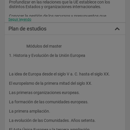
Profundizar en las relaciones que la UE establece con los 
distintos Estados y organizaciones internacionales.
Conocer la gestión de los recursos y presupuestos que 
Seguir leyendo
manejan las instituciones, así como la distribución de los 
fondos económicos.
Plan de estudios
Identificar con claridad el sistema de protección de los 
derechos fundamentales de las personas, los derechos 
humanos y el Estatuto de Ciudadanía.
                    Módulos del master
 Pruebas de admisión
1. Historia y Evolución de la Unión Europea
Se trata de tests basados en preguntas de respuestas 
La idea de Europa desde el siglo V a. C. hasta el siglo XX.
múltiples para evaluar sus aptitudes y competencias 
generales en materia de razonamiento verbal, razonamiento 
El europeísmo de la primera mitad del siglo XX.
numérico y razonamiento abstracto.
Las primeras organizaciones europeas.
La formación de las comunidades europeas.
Dichas pruebas de admisión se llevan a cabo con ordenador y 
en la lengua principal del candidato (salvo en aquellos perfiles 
La primera ampliación.
que requieran conocimientos lingüísticos específicos).
La evolución de las Comunidades. Años setenta.
El Acta Única Europea y la tercera ampliación.