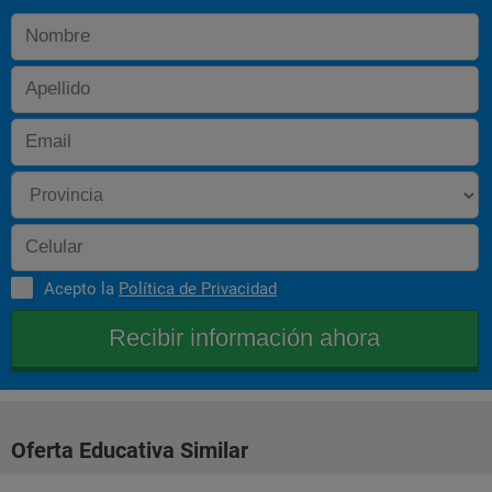
profundos conocimientos sobre la Unión Europea, 
indispensables para superar estas oposiciones.
El régimen de la Unión Europea en materia de competencia.
El régimen de la Unión Europea en materia de propiedad 
industrial, comercial e intelectual.
Perfiles
La armonización fiscal.
La contratación pública de la Unión Europea.
La EPSO convoca procedimientos de selección para cubrir 
plazas de muy diversa índole: administrador, jurista, 
La Unión Económica y Monetaria.
traductor/intérprete, seguridad de sistemas de información, 
economía industrial, biblioteconomía, tecnologías de la 
información y de la comunicación, expertos audiovisuales, etc.
Acepto la
Política de Privacidad
4. Los tres pilares. El Ordenamiento Jurídico de la UE
La Unión Europea ofrece vacantes de empleo –no solo como 
funcionario, sino también como agente contractual– para 
trabajar en las instituciones europeas, así como en agencias y 
fundaciones, tales como la Agencia Europea de Medio 
Mecanismos de integración: el primer pilar.
Ambiente, la Oficina de Armonización del Mercado Interior, la 
Oficina Europea de Policía (Europol) y un largo etcétera.
El segundo pilar: la Política Exterior y de Seguridad Común.
El tercer pilar: cooperación en los ámbitos de justicia e interior.
Oferta Educativa Similar
 La Unión Europea es una de las organizaciones 
El Derecho de la Unión Europea y sus características.
internacionales de mayor prestigio en el ámbito mundial y 