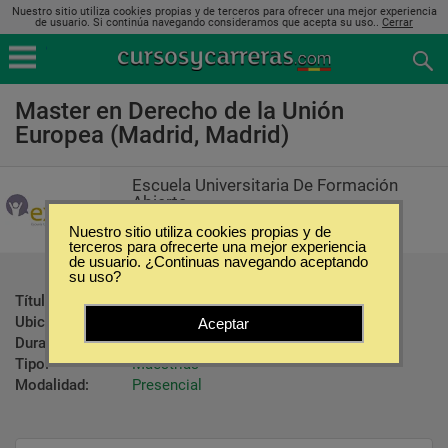
Nuestro sitio utiliza cookies propias y de terceros para ofrecer una mejor experiencia
de usuario. Si continúa navegando consideramos que acepta su uso..
Cerrar
Master en Derecho de la Unión
Europea (Madrid, Madrid)
Escuela Universitaria De Formación
Abierta
Nuestro sitio utiliza cookies propias y de
terceros para ofrecerte una mejor experiencia
de usuario. ¿Continuas navegando aceptando
su uso?
Título ofrecido:
Master en Derecho de la Unión Europea
Ubicación:
Madrid - Madrid
Aceptar
Duración:
900 Horas
Tipo:
Maestrías
Modalidad:
Presencial