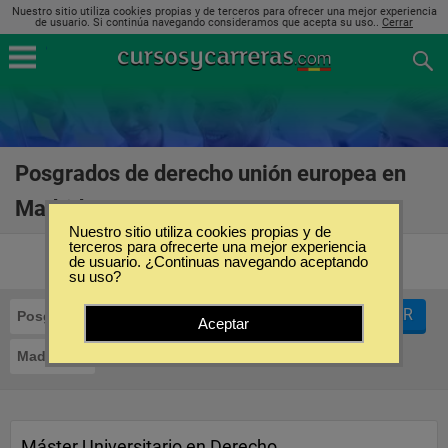
Nuestro sitio utiliza cookies propias y de terceros para ofrecer una mejor experiencia
de usuario. Si continúa navegando consideramos que acepta su uso..
Cerrar
Posgrados de derecho unión europea en
Madrid
(7)
Nuestro sitio utiliza cookies propias y de
terceros para ofrecerte una mejor experiencia
de usuario. ¿Continuas navegando aceptando
su uso?
FILTRAR
Posgrados
Derecho Unión Europea
Aceptar
Madrid
Máster Universitario en Derecho