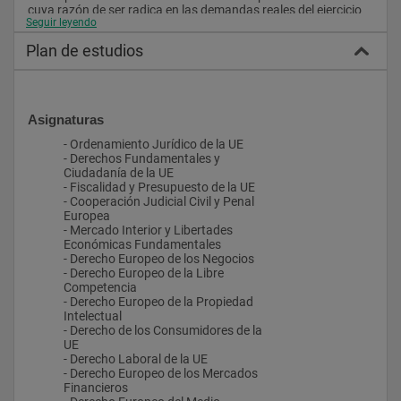
cuya razón de ser radica en las demandas reales del ejercicio 
Seguir leyendo
profesional en el ámbito del Derecho de la UE.
Plan de estudios
Asimismo, el plan de estudios incluye 30 créditos de prácticas 
externas tuteladas orientadas a la adquisición de las 
competencias y habilidades necesarias para el asesoramiento 
jurídico y el ejercicio de la condición de abogado especializado 
en derecho de la UE, de conformidad con el vigente marco 
Asignaturas
normativo.
- Ordenamiento Jurídico de la UE
El plan de estudios se completa con la realización obligatoria 
- Derechos Fundamentales y
de una “Due Diligence”, como trabajo de fin de máster, de 6 
Ciudadanía de la UE
créditos, en la que el estudiante deberá demostrar sus 
- Fiscalidad y Presupuesto de la UE
habilidades teórico-prácticas para solventar un complejo 
- Cooperación Judicial Civil y Penal
supuesto elaborado por un abogado en ejercicio que versará 
Europea
sobre problemas transnacionales en los que es esencial la 
- Mercado Interior y Libertades
aplicación del Derecho de la UE para su resolución.
Económicas Fundamentales
- Derecho Europeo de los Negocios
- Derecho Europeo de la Libre
Competencia
- Derecho Europeo de la Propiedad
Intelectual
- Derecho de los Consumidores de la
UE
- Derecho Laboral de la UE
- Derecho Europeo de los Mercados
Financieros