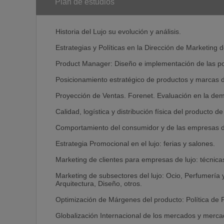
Alta capacidad de organización, dirección y gestión.
Plan de estudios
Facilidad de adaptación al cambio y a la innovación t
Habilidad en aportar planes estratégicos y operativos
Hábito de trabajar en equipo.
Historia del Lujo su evolución y análisis.
Análisis crítico y capacidad de abstracción.
Rapidez en la identificación, análisis de problemas y
Estrategias y Políticas en la Dirección de Marketing d
Mentalidad abierta al entorno socio-económico y cultu
Saber asumir responsabilidades.
Product Manager: Diseño e implementación de las pol
Así como un alto enriquecimiento cultural, tanto perso
Posicionamiento estratégico de productos y marcas de
transformando finalmente el coste de formación en p
Proyección de Ventas. Forenet. Evaluación en la de
Plataforma Tecnológica de Consultoría
Calidad, logística y distribución física del producto de 
Primera Escuela de Negocios en España en Innovación
programas Máster. El alumno de cada Máster tiene a
Comportamiento del consumidor y de las empresas de
pueden utilizar en su propio trabajo para desarrollar
Estrategia Promocional en el lujo: ferias y salones.
Business Game
Programa empresarial para evaluar las capacidades 
Marketing de clientes para empresas de lujo: técnicas
realidad simulada por Internet. Primera Escuela en
líder del sector.
Marketing de subsectores del lujo: Ocio, Perfumería
Arquitectura, Diseño, otros.
Plan Global de Empresa - Global Strategic BUsiness 
Programa para desarrollar el proyecto final de Máste
Optimización de Márgenes del producto: Política de Pr
dirección adecuada, mediante una visión global y di
fortalezas y debilidades dentro de los nuevos mercad
Globalización Internacional de los mercados y merca