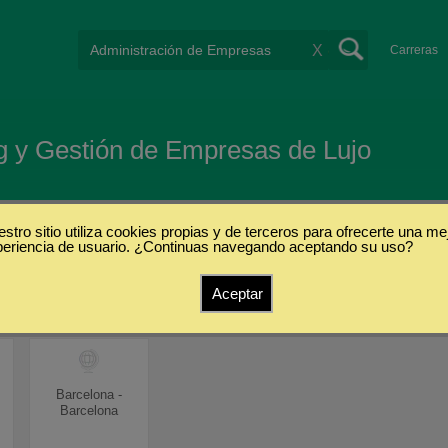
X
Carreras
g y Gestión de Empresas de Lujo
l Science
stro sitio utiliza cookies propias y de terceros para ofrecerte una me
periencia de usuario. ¿Continuas navegando aceptando su uso?
s
Aceptar
Barcelona -
Barcelona