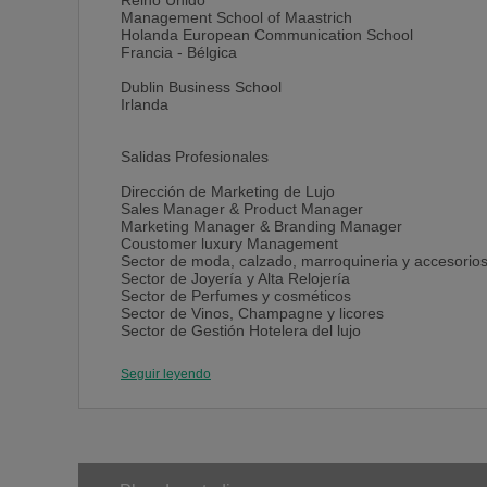
Reino Unido
Management School of Maastrich
Holanda European Communication School
Francia - Bélgica
Dublin Business School
Irlanda
Salidas Profesionales
Dirección de Marketing de Lujo
Sales Manager & Product Manager
Marketing Manager & Branding Manager
Coustomer luxury Management
Sector de moda, calzado, marroquineria y accesorio
Sector de Joyería y Alta Relojería
Sector de Perfumes y cosméticos
Sector de Vinos, Champagne y licores
Sector de Gestión Hotelera del lujo
Sector de Automóviles y Náutica Premium
Sector Inmobiliario
Seguir leyendo
Sector de Alta Grastonomía y delicatessen
Design products & Escaparatismo
Los Objetivos del Master
Los alumnos que desarrollan el programa, obtienen: