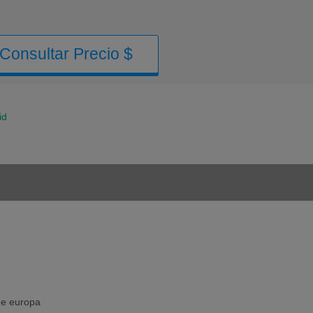
Consultar Precio $
id
 de europa