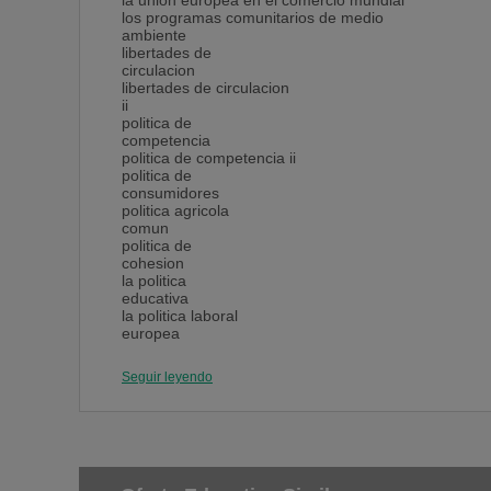
la union europea en el comercio mundial
los programas comunitarios de medio
ambiente
libertades de
circulacion
libertades de circulacion
ii
politica de
competencia
politica de competencia ii
politica de
consumidores
politica agricola
comun
politica de
cohesion
la politica
educativa
la politica laboral
europea
presupuesto de la union
europea
Seguir leyendo
redes transeuropeas y gestion de infraestructuras
servicios de interes
general
practicum
union economica y monetaria
la dificil constitucionalizacion de