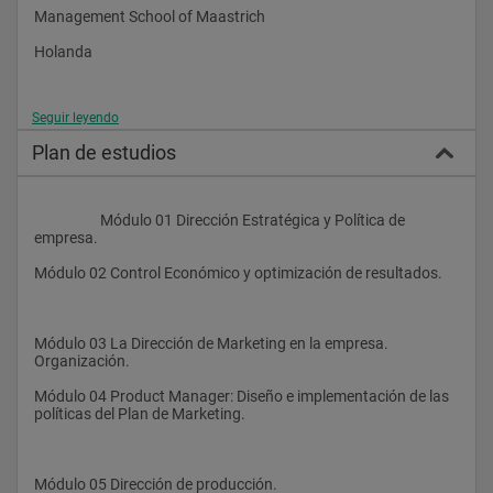
Management School of Maastrich
Holanda
Seguir leyendo
  Dublin Business School
Plan de estudios
Irlanda
                    Módulo 01 Dirección Estratégica y Política de 
European Communication School
empresa.
Francia - Bélgica
Módulo 02 Control Económico y optimización de resultados.
Salidas Profesionales
Módulo 03 La Dirección de Marketing en la empresa. 
Organización.
Módulo 04 Product Manager: Diseño e implementación de las 
• Dirección General.
políticas del Plan de Marketing.
• Marketing Industrial.
• Dirección y Gestión de proyectos.
Módulo 05 Dirección de producción.