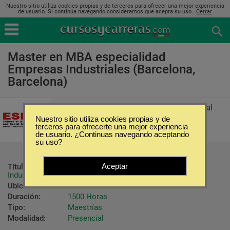
Nuestro sitio utiliza cookies propias y de terceros para ofrecer una mejor experiencia
de usuario. Si continúa navegando consideramos que acepta su uso..
Cerrar
Master en MBA especialidad
Empresas Industriales (Barcelona,
Barcelona)
ESERP School of Business and Social
Science
Nuestro sitio utiliza cookies propias y de
terceros para ofrecerte una mejor experiencia
de usuario. ¿Continuas navegando aceptando
su uso?
Aceptar
Título ofrecido:
Master en MBA especialidad Empresas 
Industriales
Ubicación:
Barcelona - Barcelona
Duración:
1500 Horas
Tipo:
Maestrías
Modalidad:
Presencial