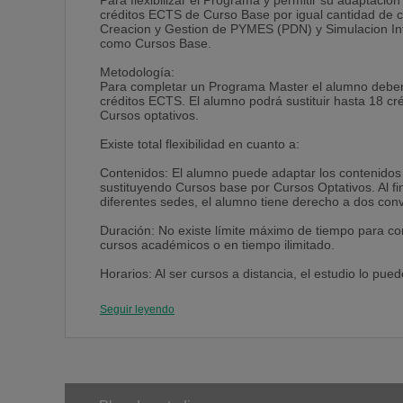
Para flexibilizar el Programa y permitir su adaptación
créditos ECTS de Curso Base por igual cantidad de c
Creacion y Gestion de PYMES (PDN) y Simulacion Info
como Cursos Base.
Metodología:
Para completar un Programa Master el alumno deber
créditos ECTS. El alumno podrá sustituir hasta 18 
Cursos optativos.
Existe total flexibilidad en cuanto a:
Contenidos: El alumno puede adaptar los contenido
sustituyendo Cursos base por Cursos Optativos. Al fin
diferentes sedes, el alumno tiene derecho a dos con
Duración: No existe límite máximo de tiempo para co
cursos académicos o en tiempo ilimitado.
Horarios: Al ser cursos a distancia, el estudio lo pued
Ubicación geográfica: La comunicación con el profes
Seguir leyendo
a través del Campus Virtual en Internet por lo que es
en diferentes países durante el período de estudio.
Económica: El pago se puede realizar por el importe
cursos matriculados en cada año. Existen opciones 