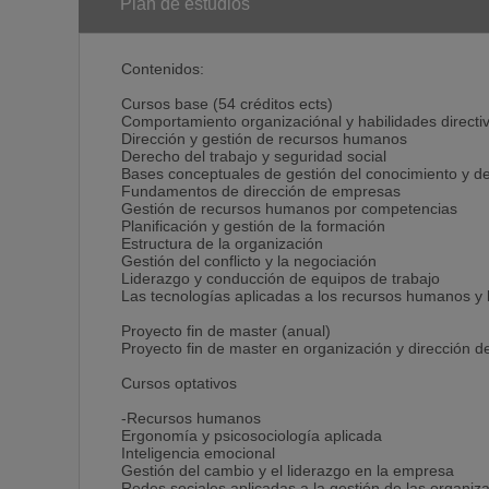
El Proyecto Fin de Master se defiende presencialmen
Plan de estudios
de empresas. En el caso de los alumnos en otros paí
Internet.
Contenidos:
(*)Un crédito ECTS equivale a 26 horas de trabajo a
Cursos base (54 créditos ects)
Titulación:
Comportamiento organizaciónal y habilidades directi
Los alumnos que completen 54 créditos ECTS con cur
Dirección y gestión de recursos humanos
Fin de Master obtendrán el Título de: Master en org
Derecho del trabajo y seguridad social
Bases conceptuales de gestión del conocimiento y del 
Objetivos
Fundamentos de dirección de empresas
El objetivo general del Master es proporcionar al al
Gestión de recursos humanos por competencias
Organización y Dirección de Recursos Humanos, con
Planificación y gestión de la formación
materias que constituyen el temario del Master.
Estructura de la organización
Gestión del conflicto y la negociación
Liderazgo y conducción de equipos de trabajo
Las tecnologías aplicadas a los recursos humanos y 
Proyecto fin de master (anual)
Proyecto fin de master en organización y dirección 
Cursos optativos
-Recursos humanos
Ergonomía y psicosociología aplicada
Inteligencia emocional
Gestión del cambio y el liderazgo en la empresa
Redes sociales aplicadas a la gestión de las organiz