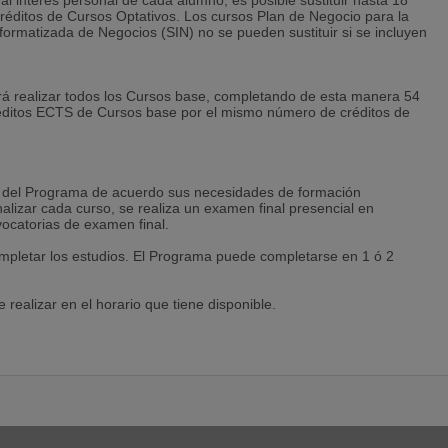
 al interés personal de cada alumno, es posible sustituir hasta 18
réditos de Cursos Optativos. Los cursos Plan de Negocio para la
rmatizada de Negocios (SIN) no se pueden sustituir si se incluyen
á realizar todos los Cursos base, completando de esta manera 54
créditos ECTS de Cursos base por el mismo número de créditos de
s del Programa de acuerdo sus necesidades de formación
alizar cada curso, se realiza un examen final presencial en
vocatorias de examen final.
mpletar los estudios. El Programa puede completarse en 1 ó 2
e realizar en el horario que tiene disponible.
or, compañeros de curso y coordinadores administrativos se realiza
 posible realizar el Master residiendo en cualquier país del mundo o
 total del Programa o cursos a curso, pagando únicamente los
de pago fraccionado.