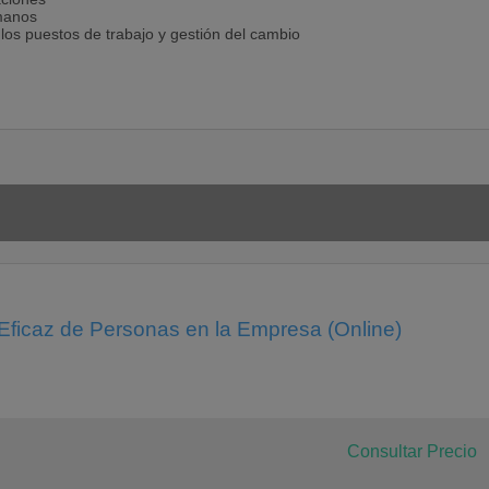
umanos
 los puestos de trabajo y gestión del cambio
ión en las organizaciones
tión empresarial
ión en las organizaciones
 Eficaz de Personas en la Empresa (Online)
aciones
 los puestos de trabajo y gestión del cambio
Consultar Precio
aciones