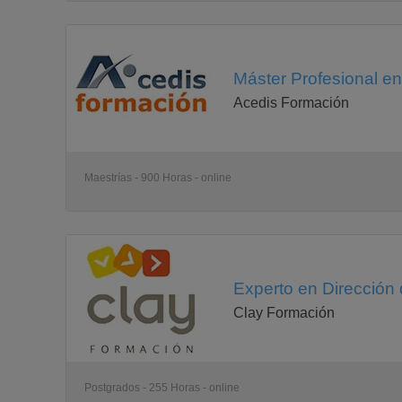
-Prevención de riesgos laborales
Ergonomía y psicosociología aplicada
Gestión de la prevención de riesgos laborales
Máster Profesional e
-Producción, logística, calidad e innovación
Estadística para la gestión empresarial
Acedis Formación
Creatividad e innovación en la empresa
El modelo de gestión de calidad total en las organiza
-Sistemas y tecnologías de información
Internet servicios básicos
Maestrías - 900 Horas - online
Redes sociales aplicadas a la gestión de las organiz
Sistemas y tecnologías de la información para la ges
Experto en Dirección
Clay Formación
Postgrados - 255 Horas - online