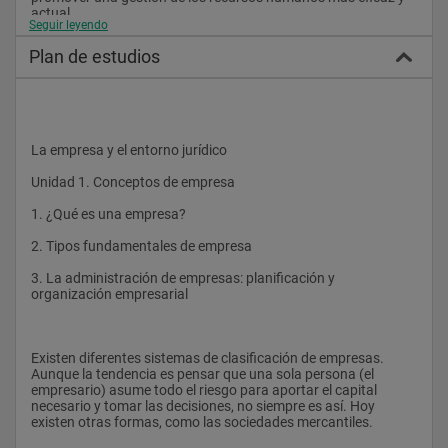
actual.
Seguir leyendo
Plan de estudios
A quién va dirigido
El posgrado en Dirección de recursos humanos va dirigido a 
aquellas personas que quieren dirigir y gestionar el recurso 
más valioso de la empresa, el humano, de la forma más 
La empresa y el entorno jurídico
profesional y eficaz posible. Está orientado a cualquier 
persona que desea motivar, formar y dar apoyo a los 
Unidad 1. Conceptos de empresa
miembros de una estructura empresarial para que aporten 
todo su potencial en el trabajo, día a día. Por ello, el postgrado 
1. ¿Qué es una empresa?
cumple las necesidades del profesional que ya tiene 
experiencia previa en este ámbito y desea ahondar en la 
2. Tipos fundamentales de empresa
materia y también las de aquellos recién licenciados que 
deseen especializarse en esta disciplina.
3. La administración de empresas: planificación y 
organización empresarial
Competencias
Existen diferentes sistemas de clasificación de empresas. 
Las competencias específicas que este programa formativo 
Aunque la tendencia es pensar que una sola persona (el 
promueve, en el marco de un diseño curricular basado en el 
empresario) asume todo el riesgo para aportar el capital 
Espacio Europeo de Educación Superior (EEES) son:
necesario y tomar las decisiones, no siempre es así. Hoy 
existen otras formas, como las sociedades mercantiles.