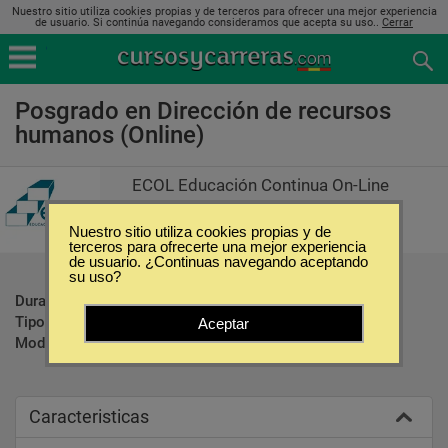
Nuestro sitio utiliza cookies propias y de terceros para ofrecer una mejor experiencia
de usuario. Si continúa navegando consideramos que acepta su uso..
Cerrar
Posgrado en Dirección de recursos
humanos (Online)
ECOL Educación Continua On-Line
Nuestro sitio utiliza cookies propias y de
terceros para ofrecerte una mejor experiencia
de usuario. ¿Continuas navegando aceptando
su uso?
Duración:
250 Horas
Tipo:
Postgrados
Aceptar
Modalidad:
Online
Caracteristicas