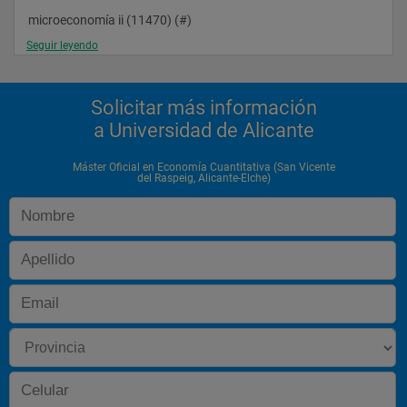
microeconomía ii (11470) (#)
Seguir leyendo
microeconomía iii (11473) (#) 
Solicitar más información
curso: 2
a Universidad de Alicante
tipo: obligatoria
Máster Oficial en Economía Cuantitativa (San Vicente
del Raspeig, Alicante-Elche)
introducción a la investigación (11474)
tesina del máster (11490)
tipo: optativa 
econometría aplicada (11674)
econometría avanzada (11486)
economía del comportamiento (11482)