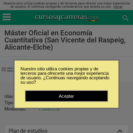
Nuestro sitio utiliza cookies propias y de terceros para ofrecer una mejor experiencia
de usuario. Si continúa navegando consideramos que acepta su uso..
Cerrar
Máster Oficial en Economía
Cuantitativa (San Vicente del Raspeig,
Alicante-Elche)
Universidad de Alicante
Nuestro sitio utiliza cookies propias y de
terceros para ofrecerte una mejor experiencia
de usuario. ¿Continuas navegando aceptando
su uso?
Aceptar
Ubicación:
San Vicente del Raspeig - Alicante-Elche
Tipo:
Maestrías
Modalidad:
Presencial
Plan de estudios