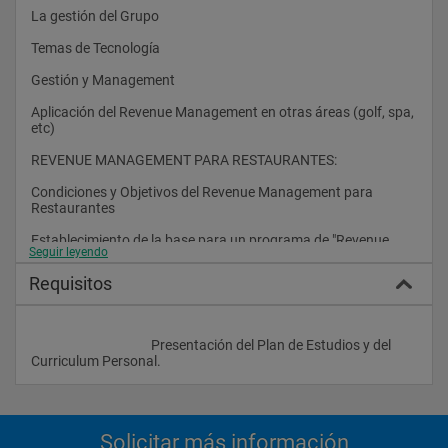
La gestión del Grupo
Temas de Tecnología
Gestión y Management
Aplicación del Revenue Management en otras áreas (golf, spa, 
etc)
REVENUE MANAGEMENT PARA RESTAURANTES:
Condiciones y Objetivos del Revenue Management para 
Restaurantes
Establecimiento de la base para un programa de "Revenue 
Seguir leyendo
Management"
Requisitos
Gestión del Espacio
Gestión del Tiempo
					Presentación del Plan de Estudios y del 
Políticas y Cálculo de Precios Óptimos
Curriculum Personal.                
Análisis e Implementación				
Solicitar más información