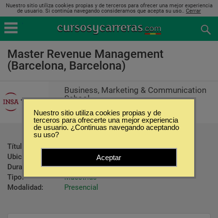
Nuestro sitio utiliza cookies propias y de terceros para ofrecer una mejor experiencia
de usuario. Si continúa navegando consideramos que acepta su uso..
Cerrar
Master Revenue Management
(Barcelona, Barcelona)
Business, Marketing & Communication
School
Nuestro sitio utiliza cookies propias y de
terceros para ofrecerte una mejor experiencia
de usuario. ¿Continuas navegando aceptando
su uso?
Título ofrecido:
Master Revenue Management
Ubicación:
Barcelona - Barcelona
Aceptar
Duración:
13 Meses
Tipo:
Maestrías
Modalidad:
Presencial