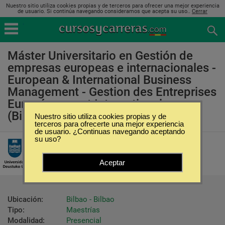
Nuestro sitio utiliza cookies propias y de terceros para ofrecer una mejor experiencia
de usuario. Si continúa navegando consideramos que acepta su uso..
Cerrar
Máster Universitario en Gestión de
empresas europeas e internacionales -
European & International Business
Management - Gestion des Entreprises
Européennes et Internationales
(Bilbao, Bilbao)
Nuestro sitio utiliza cookies propias y de
terceros para ofrecerte una mejor experiencia
de usuario. ¿Continuas navegando aceptando
su uso?
Universidad de Deusto
Aceptar
Ubicación:
Bilbao - Bilbao
Tipo:
Maestrías
Modalidad:
Presencial