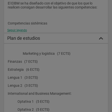
El EIBM se ha diseñado con el objetivo de que los que lo 
realicen consigan desarrollar las siguientes competencias:
Competencias sistémicas
Seguir leyendo
·         Comprensión en profundidad del funcionamiento de las 
organizaciones: las funciones, los procesos, las estructuras 
Plan de estudios
organizativas, el comportamiento de los recursos humanos, 
las finanzas,
                    Marketing y logística   (7 ECTS)
    * Desarrollo de una visión estratégica y de alerta a los 
Finanzas   (7 ECTS)
cambios del entorno.
Estrategia   (6 ECTS)
    * Conocimiento de las instituciones legales, políticas y 
económicas que son el entorno de las empresas.
Lengua 1   (3 ECTS)
Lengua 2   (3 ECTS)
Competencias Prácticas
International and Business Management:
·         Experiencia práctica suficiente a través de los casos 
             Optativa 1   (5 ECTS)
reales y las prácticas en empresas.
             Optativa 2   (5 ECTS)
·         Preparación para la movilidad geográfica y para asumir 