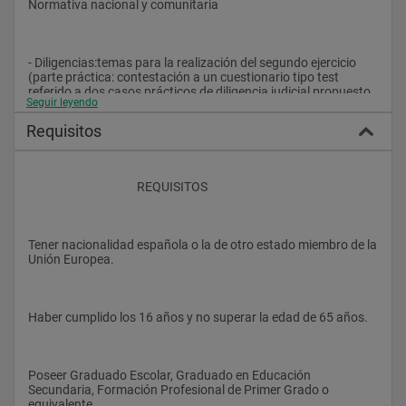
Normativa nacional y comunitaria
TERCERA PRUEBA
- Diligencias:temas para la realización del segundo ejercicio 
(parte práctica: contestación a un cuestionario tipo test 
Sólo los opositores que aprueben los ejercicios de la fase de 
referido a dos casos prácticos de diligencia judicial propuesto 
oposición pasarán a la fase de concurso en que se valorarán 
Seguir leyendo
por el Tribunal).
los méritos que se indican en la Orden. La calificación final 
vendrá determinada por la suma de las puntuaciones 
Requisitos
obtenidas en cada fase.				
					REQUISITOS
Tener nacionalidad española o la de otro estado miembro de la 
Unión Europea.
Haber cumplido los 16 años y no superar la edad de 65 años.
Poseer Graduado Escolar, Graduado en Educación 
Secundaria, Formación Profesional de Primer Grado o 
equivalente.