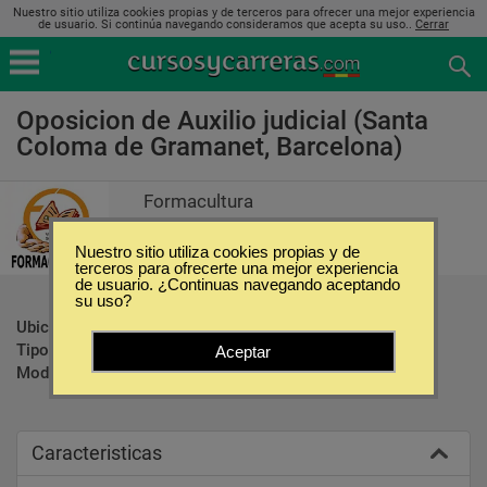
Nuestro sitio utiliza cookies propias y de terceros para ofrecer una mejor experiencia
de usuario. Si continúa navegando consideramos que acepta su uso..
Cerrar
Oposicion de Auxilio judicial (Santa
Coloma de Gramanet, Barcelona)
Formacultura
Nuestro sitio utiliza cookies propias y de
terceros para ofrecerte una mejor experiencia
de usuario. ¿Continuas navegando aceptando
su uso?
Ubicación:
Santa Coloma de Gramanet - Barcelona
Tipo:
Oposiciones
Aceptar
Modalidad:
Presencial
Caracteristicas