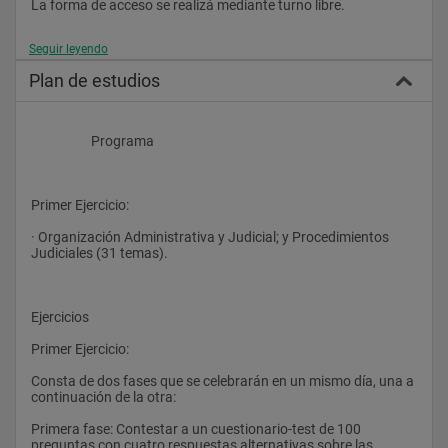
La forma de acceso se realizá mediante turno libre.
Seguir leyendo
Sistema de enseñanza
Plan de estudios
Preparación presencial
                    Programa
La preparación comienza con el primer ejercicio para 
posteriormente simultanearlo con el segundo.				
Primer Ejercicio:
· Organización Administrativa y Judicial; y Procedimientos 
Judiciales (31 temas).
Ejercicios
Primer Ejercicio:
Consta de dos fases que se celebrarán en un mismo día, una a 
continuación de la otra:
Primera fase: Contestar a un cuestionario-test de 100 
preguntas con cuatro respuestas alternativas sobre las 