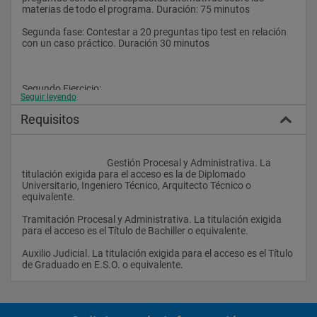
materias de todo el programa. Duración: 75 minutos
Segunda fase: Contestar a 20 preguntas tipo test en relación 
con un caso práctico. Duración 30 minutos
Segundo Ejercicio:
Seguir leyendo
El opositor deberá reproducir en ordenador un texto con los 
Requisitos
requerimientos que el Tribunal determine. Duración 15 
minutos
					Gestión Procesal y Administrativa. La 
titulación exigida para el acceso es la de Diplomado 
Universitario, Ingeniero Técnico, Arquitecto Técnico o 
equivalente.
Tramitación Procesal y Administrativa. La titulación exigida 
para el acceso es el Título de Bachiller o equivalente.
Auxilio Judicial. La titulación exigida para el acceso es el Título 
de Graduado en E.S.O. o equivalente.                