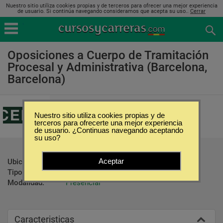
Nuestro sitio utiliza cookies propias y de terceros para ofrecer una mejor experiencia
de usuario. Si continúa navegando consideramos que acepta su uso..
Cerrar
Oposiciones a Cuerpo de Tramitación
Procesal y Administrativa (Barcelona,
Barcelona)
Centro de Estudios Financieros
Nuestro sitio utiliza cookies propias y de
terceros para ofrecerte una mejor experiencia
de usuario. ¿Continuas navegando aceptando
su uso?
Aceptar
Ubicación:
Barcelona - Barcelona
Tipo:
Oposiciones
Modalidad:
Presencial
Caracteristicas