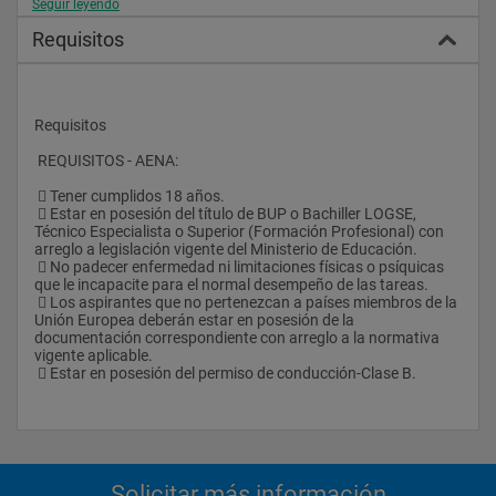
Seguir leyendo
contenidos del Capítulo 10 del Libro 4 del Reglamento de la 
Circulación Aérea.
Requisitos
 Los aspirantes dispondrán de 2 horas para la realización de la 
prueba.
RECONOCIMIENTO MÉDICO (Eliminatorio):
Requisitos
 Los candidatos seleccionados deberán superar un 
 REQUISITOS - AENA: 
reconocimiento médico, en el que se valorará, ante todo, no 
padecer anomalías en los aparatos auditivo y visual.
  Tener cumplidos 18 años.
  Estar en posesión del título de BUP o Bachiller LOGSE, 
Técnico Especialista o Superior (Formación Profesional) con 
arreglo a legislación vigente del Ministerio de Educación.
  No padecer enfermedad ni limitaciones físicas o psíquicas 
que le incapacite para el normal desempeño de las tareas.
  Los aspirantes que no pertenezcan a países miembros de la 
Unión Europea deberán estar en posesión de la 
documentación correspondiente con arreglo a la normativa 
vigente aplicable.
  Estar en posesión del permiso de conducción-Clase B.
Solicitar más información