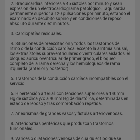
 2. Braquicardias inferiores a 45 sístoles por minuto y sean 
expresión de un electrocardiograma patológico. Taquicardia 
permanente superior a 120 pulsaciones por minuto, estando el 
examinado en decúbito supino y en condiciones de reposo 
absoluto durante diez minutos.
 3. Cardiopatías residuales.
 4. Situaciones de preexcitación y todos los trastornos del 
ritmo o de la conducción cardíaca, excepto la arritmia sinusal, 
los extrasístoles supraventriculares o ventriculares aislados, el 
bloqueo auriculoventricular de primer grado, el bloqueo 
completo de la rama derecha y los hemibloqueos de rama 
izquierda (anterior y posterior).
 5. Trastornos de la conducción cardíaca incompatibles con el 
servicio.
 6. Hipertensión arterial, con tensiones superiores a 140mm 
Hg de sistólica y/o a 90mm Hg de diastólica, determinadas en 
estado de reposo y tras comprobación repetida.
 7. Aneurismas de grandes vasos y fístulas arteriovenosas.
 8. Arteriopatías periféricas que produzcan trastornos 
funcionales.
 9. Varices o dilataciones venosas de cualquier tipo que se 