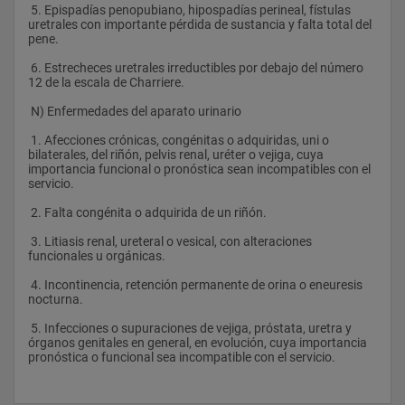
 5. Epispadías penopubiano, hipospadías perineal, fístulas 
uretrales con importante pérdida de sustancia y falta total del 
pene.
 6. Estrecheces uretrales irreductibles por debajo del número 
12 de la escala de Charriere.
 N) Enfermedades del aparato urinario
 1. Afecciones crónicas, congénitas o adquiridas, uni o 
bilaterales, del riñón, pelvis renal, uréter o vejiga, cuya 
importancia funcional o pronóstica sean incompatibles con el 
servicio.
 2. Falta congénita o adquirida de un riñón.
 3. Litiasis renal, ureteral o vesical, con alteraciones 
funcionales u orgánicas.
 4. Incontinencia, retención permanente de orina o eneuresis 
nocturna.
 5. Infecciones o supuraciones de vejiga, próstata, uretra y 
órganos genitales en general, en evolución, cuya importancia 
pronóstica o funcional sea incompatible con el servicio.