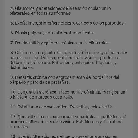
 4. Glaucoma y alteraciones de la tensión ocular, uni o 
bilaterales, en todas sus formas.
 5. Exoftalmos, si interfiere el cierre correcto de los párpados.
 6. Ptosis palperal, uni o bilateral, manifiesta.
 7. Dacriocistitis y epíforas crónicas, uni o bilaterales.
 8. Coloboma congénito de párpados. Cicatrices y adherencias 
palpe-broconjuntivales que dificulten la visión o produzcan 
deformidad marcada. Ectropion y entropion. Triquiasis y 
distriquiasis.
 9. Blefaritis crónica con engrosamiento del borde libre del 
párpado y pérdida de pestañas.
 10. Conjuntivitis crónica. Tracoma. Xeroftalmia. Pterigion uni 
o bilateral de marcado desarrollo.
 11. Estafilomas de esclerótica. Escleritis y epiescleritis.
 12. Queratitis. Leucomas corneales centrales o periféricos, si 
producen alteraciones de la visión. Estafilomas y distrofias 
corneales.
 13. Uveitis. Alteraciones del cuerpo uveal, que ocasionen 