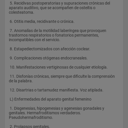
 5. Recidivas postoperatorias y supuraciones crónicas del 
aparato auditivo, que se acompañen de osteítis o 
colesteatoma.
 6. Otitis media, recidivante o crónica.
 7. Anomalías de la motilidad laberíngea que provoquen 
trastornos respiratorios o fonatorios permanentes, 
incompatibles con el servicio.
 8. Estapediectomizados con afección coclear.
 9. Complicaciones otógenas endocraneales.
 10. Manifestaciones vertiginosas de cualquier etiología.
 11. Disfonías crónicas, siempre que dificulte la comprensión 
de la palabra.
 12. Disartrias o tartamudez manifiesta. Voz atiplada.  
 L) Enfermedades del aparato genital femenino
 1. Disgenesias, hipogenesias y agenesias gonadales y 
genitales. Hermafroditismos verdaderos. 
Pseudohermafroditismo.
 2. Prolapsos genitales.