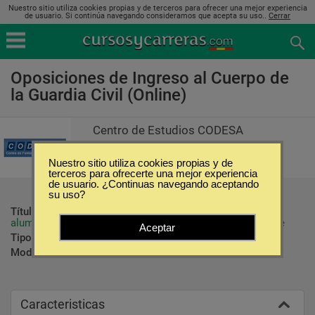
Nuestro sitio utiliza cookies propias y de terceros para ofrecer una mejor experiencia
de usuario. Si continúa navegando consideramos que acepta su uso..
Cerrar
Oposiciones de Ingreso al Cuerpo de
la Guardia Civil (Online)
Centro de Estudios CODESA
Nuestro sitio utiliza cookies propias y de
terceros para ofrecerte una mejor experiencia
de usuario. ¿Continuas navegando aceptando
su uso?
Título ofrecido:
Al tratarse de un curso preparatorio, el 
alumno recibe la preparación para las distintas pruebas de
Aceptar
Tipo:
Oposiciones
Modalidad:
Online
Caracteristicas