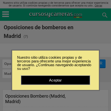
Nuestro sitio utiliza cookies propias y de terceros para ofrecer una mejor experiencia
de usuario. Si continúa navegando consideramos que acepta su uso..
Cerrar
Oposiciones de bomberos en
Madrid
(7)
Nuestro sitio utiliza cookies propias y de
terceros para ofrecerte una mejor experiencia
FILTRAR
Oposiciones
Bomberos
de usuario. ¿Continuas navegando aceptando
su uso?
Madrid
Aceptar
Oposiciones Bombero (Madrid,
Madrid)