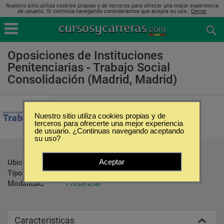
Nuestro sitio utiliza cookies propias y de terceros para ofrecer una mejor experiencia
de usuario. Si continúa navegando consideramos que acepta su uso..
Cerrar
Oposiciones de Instituciones
Penitenciarias - Trabajo Social
Consolidación (Madrid, Madrid)
Centro de Estudios Trabasse
Nuestro sitio utiliza cookies propias y de
terceros para ofrecerte una mejor experiencia
de usuario. ¿Continuas navegando aceptando
su uso?
Aceptar
Ubicación:
Madrid - Madrid
Tipo:
Oposiciones
Modalidad:
Presencial
Caracteristicas