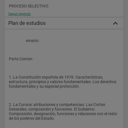
PROCESO SELECTIVO:
Seguir leyendo
Plan de estudios
  - Fase oposición:
       Primer ejercicio:
                    emario:
       Desarrollo por escrito de dos temas (uno        de la parte 
general y otro de la parte        específica) a escoger entre cuatro 
(dos de        cada parte). Posterior lectura ante        Tribunal con 
15 minutos de preguntas.
Parte Común:
       Segundo ejercicio:
       Resolución de un caso práctico. Posterior        lectura ante 
1. La Constitución española de 1978. Características, 
Tribunal con 15 minutos de        preguntas.
estructura, principios y valores fundamentales. Los derechos 
fundamentales y su especial protección.
La calificación global de la fase de oposición será de un 
máximo de 100 puntos.
2. La Corona: atribuciones y competencias. Las Cortes 
Generales: composición y funciones. El Gobierno: 
Composición, designación, funciones y relaciones con el resto 
de los poderes del Estado.
  - Fase concurso: