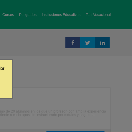
Cursos
Posgrados
Instituciones Educativas
Test Vocacional
jor
ine)
mo de 20 alumnos en los que un profesor (con amplia experiencia
diente a cada oposicin, estructurado por mdulos y segn una