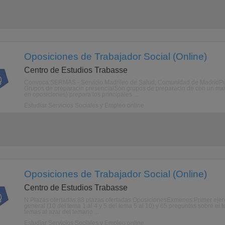
Oposiciones de Trabajador Social (Online)
Centro de Estudios Trabasse
Convoca:SERMAS - Servicio Madrileo de Salud, Comunidad de MadridPub
Grupos de preparacin presencialSon grupos de preparacin de con un mxi
en oposiciones) prepara los principales ...
Estudiar Servicios Sociales y Empleo online
Oposiciones de Trabajador Social (Online)
Centro de Estudios Trabasse
N Plazas ofertadas:88 plazas ofertadas OposicionesExmenes:Primer ejerci
general (10 del tema 1 al 4 y 5 del tema 5 al 10) y 65 preguntas sobre el
temas al azar del temario ...
Estudiar Servicios Sociales y Empleo online