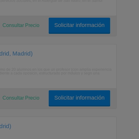
ervicios Sociales, en el Albergue de San Isidro, en el Samur
Solicitar información
Consultar Precio
rid, Madrid)
mo de 20 alumnos en los que un profesor (con amplia experiencia
diente a cada oposicin, estructurado por mdulos y segn una
Solicitar información
Consultar Precio
drid)