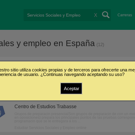
X
Carreras
iales y empleo en España
(12)
stro sitio utiliza cookies propias y de terceros para ofrecerte una me
Servicios Sociales y Empleo
periencia de usuario. ¿Continuas navegando aceptando su uso?
Aceptar
Oposiciones de Servicios a la Comunidad (Onl
Centro de Estudios Trabasse
Grupos de preparacin presencialSon grupos de preparacin de con un mxi
en oposiciones) prepara los principales puntos de las pruebas correspon
programacin que se le entregara a los ...
Estudiar Servicios Sociales y Empleo online