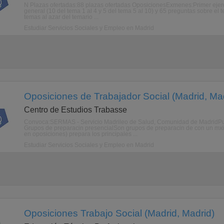
N Plazas ofertadas:88 plazas ofertadas OposicionesExmenes:Primer ejerci
general (10 del tema 1 al 4 y 5 del tema 5 al 10) y 65 preguntas sobre el
temas al azar del temario ...
Estudiar Servicios Sociales y Empleo en Madrid
Oposiciones de Trabajador Social (Madrid, Ma
Centro de Estudios Trabasse
Convoca:SERMAS - Servicio Madrileo de Salud, Comunidad de MadridPub
Grupos de preparacin presencialSon grupos de preparacin de con un mxi
en oposiciones) prepara los principales ...
Estudiar Servicios Sociales y Empleo en Madrid
Oposiciones Trabajo Social (Madrid, Madrid)