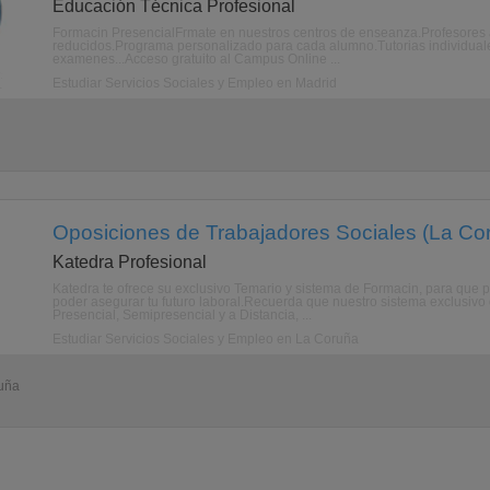
Educación Técnica Profesional
Formacin PresencialFrmate en nuestros centros de enseanza.Profesores 
reducidos.Programa personalizado para cada alumno.Tutorias individuales
examenes...Acceso gratuito al Campus Online ...
Estudiar Servicios Sociales y Empleo en Madrid
Oposiciones de Trabajadores Sociales (La Co
Katedra Profesional
Katedra te ofrece su exclusivo Temario y sistema de Formacin, para
poder asegurar tu futuro laboral.Recuerda que nuestro sistema exclusivo d
Presencial, Semipresencial y a Distancia, ...
Estudiar Servicios Sociales y Empleo en La Coruña
ruña