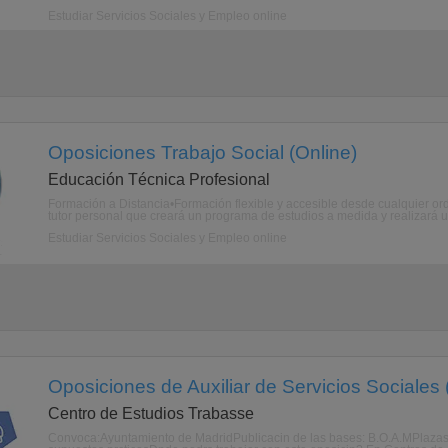
Estudiar Servicios Sociales y Empleo online
Oposiciones Trabajo Social (Online)
Educación Técnica Profesional
Formación a Distancia•Formación flexible y accesible desde cualquier ord
tutor personal que creará un programa de estudios a medida y realizará u
Estudiar Servicios Sociales y Empleo online
Oposiciones de Auxiliar de Servicios Sociales 
Centro de Estudios Trabasse
Convoca:Ayuntamiento de MadridPublicacin de las bases: B.O.A.MPlazas