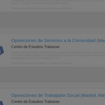
supuestos prcticosDnde podrs trabajar con esta oposicin? En Centros de S
Social...Grupos de preparacin presencialSon ...
Estudiar Servicios Sociales y Empleo en Madrid
Oposiciones de Servicios a la Comunidad (Mad
Centro de Estudios Trabasse
Grupos de preparacin presencialSon grupos de preparacin de con un mxi
en oposiciones) prepara los principales puntos de las pruebas correspon
programacin que se le entregara a los ...
Estudiar Servicios Sociales y Empleo en Madrid
Oposiciones de Trabajador Social (Madrid, Ma
Centro de Estudios Trabasse