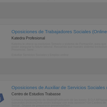
Oposiciones de Trabajadores Sociales (Online
Katedra Profesional
Katedra te ofrece su exclusivo Temario y sistema de Formación, pa
poder asegurar tu futuro laboral. Recuerda que nuestro sistema exclusivo 
Presencial, Semi ...
Estudiar Servicios Sociales y Empleo online
Oposiciones de Auxiliar de Servicios Sociales 
Centro de Estudios Trabasse
Convoca:Ayuntamiento de MadridPublicacin de las bases: B.O.A.MPlazas
supuestos prcticosDnde podrs trabajar con esta oposicin? En Centros de S
Social...Grupos de preparacin presencialSon ...