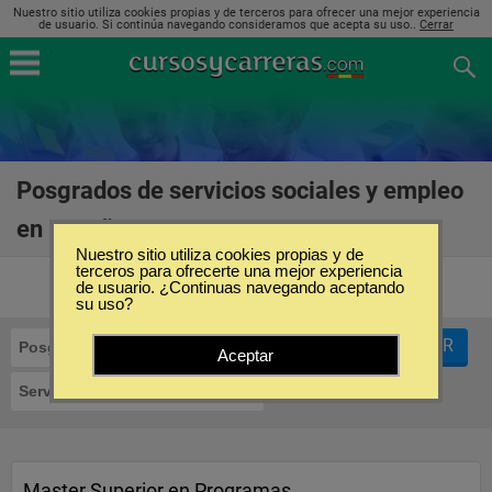
Nuestro sitio utiliza cookies propias y de terceros para ofrecer una mejor experiencia
de usuario. Si continúa navegando consideramos que acepta su uso..
Cerrar
Posgrados de servicios sociales y empleo
en España
(5)
Nuestro sitio utiliza cookies propias y de
terceros para ofrecerte una mejor experiencia
de usuario. ¿Continuas navegando aceptando
su uso?
FILTRAR
Posgrados
Aceptar
Servicios Sociales y Empleo
Master Superior en Programas