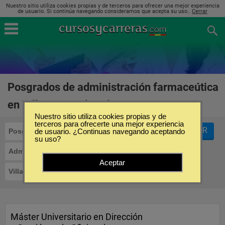
Nuestro sitio utiliza cookies propias y de terceros para ofrecer una mejor experiencia
de usuario. Si continúa navegando consideramos que acepta su uso..
Cerrar
Posgrados de administración farmaceútica
en Villaviciosa de Odón
(1)
Nuestro sitio utiliza cookies propias y de
terceros para ofrecerte una mejor experiencia
FILTRAR
Posgrados
de usuario. ¿Continuas navegando aceptando
su uso?
Administración Farmaceútica
Aceptar
Villaviciosa de Odón
Máster Universitario en Dirección