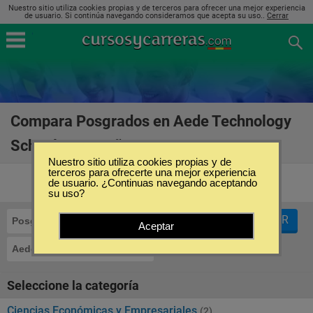
Nuestro sitio utiliza cookies propias y de terceros para ofrecer una mejor experiencia
de usuario. Si continúa navegando consideramos que acepta su uso..
Cerrar
Compara Posgrados en Aede Technology
School en España
(3)
Nuestro sitio utiliza cookies propias y de
terceros para ofrecerte una mejor experiencia
de usuario. ¿Continuas navegando aceptando
su uso?
FILTRAR
Posgrados
Aceptar
Aede Technology School
Seleccione la categoría
Ciencias Económicas y Empresariales
(2)