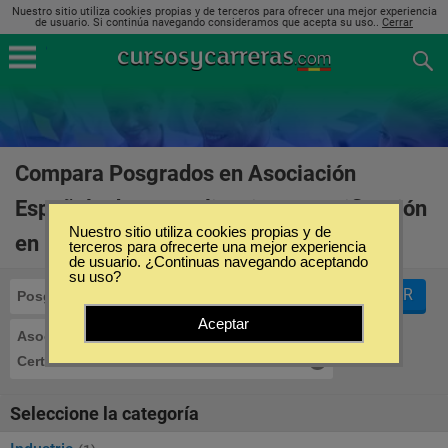
Nuestro sitio utiliza cookies propias y de terceros para ofrecer una mejor experiencia
de usuario. Si continúa navegando consideramos que acepta su uso..
Cerrar
Compara Posgrados en Asociación
Española de Normalización y Certificación
Nuestro sitio utiliza cookies propias y de
en España
(2)
terceros para ofrecerte una mejor experiencia
de usuario. ¿Continuas navegando aceptando
su uso?
FILTRAR
Posgrados
Aceptar
Asociación Española de Normalización y
Certificación
Seleccione la categoría