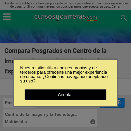
Nuestro sitio utiliza cookies propias y de terceros para ofrecer una mejor experiencia
de usuario. Si continúa navegando consideramos que acepta su uso..
Cerrar
Compara Posgrados en Centro de la
Imagen y la Tecnologia Multimedia en
Nuestro sitio utiliza cookies propias y de
España
(3)
terceros para ofrecerte una mejor experiencia
de usuario. ¿Continuas navegando aceptando
su uso?
Aceptar
FILTRAR
Posgrados
Centro de la Imagen y la Tecnologia
Multimedia