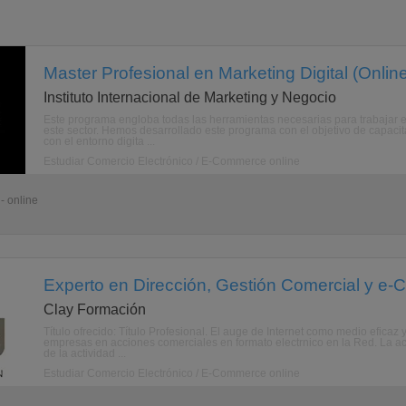
Master Profesional en Marketing Digital (Onlin
Instituto Internacional de Marketing y Negocio
Este programa engloba todas las herramientas necesarias para trabajar en
este sector. Hemos desarrollado este programa con el objetivo de capaci
con el entorno digita ...
Estudiar Comercio Electrónico / E-Commerce online
- online
Experto en Dirección, Gestión Comercial y e-
Clay Formación
Título ofrecido: Título Profesional. El auge de Internet como medio eficaz 
empresas en acciones comerciales en formato electrnico en la Red. La acti
de la actividad ...
Estudiar Comercio Electrónico / E-Commerce online