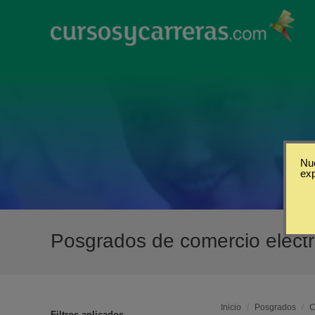
Nue
ex
Posgrados de comercio elect
Inicio
/
Posgrados
/
C
Filtros aplicados