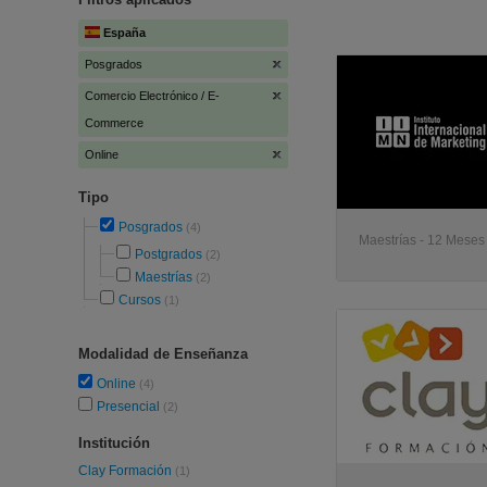
España
Posgrados
Comercio Electrónico / E-
Commerce
Online
Tipo
Posgrados
(4)
Maestrías - 12 Meses 
Postgrados
(2)
Maestrías
(2)
Cursos
(1)
Modalidad de Enseñanza
Online
(4)
Presencial
(2)
Institución
Clay Formación
(1)