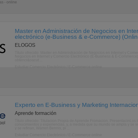
s - online
Master en Administración de Negocios en Inte
electrónico (e-Business & e-Commerce) (Onlin
ELOGOS
Título ofrecido: Master en Administración de Negocios en Internet y Come
Negocios en Internet y Comercio Electrónico (E-Business & E-Commerce) 
obtenci&oacut ...
Estudiar Comercio Electrónico / E-Commerce online
Experto en E-Business y Marketing Internacion
Aprende formación
Título ofrecido: Titulacion Propia de Aprende Fromacion. PresentacinLos 
conocimientos y experiencias, y, a medida que su mundo se ampla y se v
y se refinan, Warren Bennis, pi ...
Estudiar Comercio Electrónico / E-Commerce online