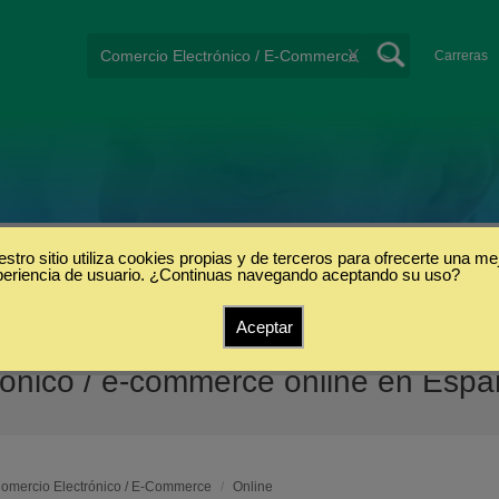
X
Carreras
stro sitio utiliza cookies propias y de terceros para ofrecerte una me
periencia de usuario. ¿Continuas navegando aceptando su uso?
Aceptar
rónico / e-commerce online en Esp
omercio Electrónico / E-Commerce
/
Online