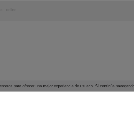
s - online
e terceros para ofrecer una mejor experiencia de usuario. Si continúa navega