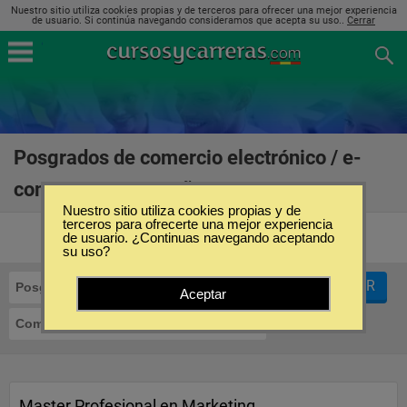
Nuestro sitio utiliza cookies propias y de terceros para ofrecer una mejor experiencia
de usuario. Si continúa navegando consideramos que acepta su uso..
Cerrar
Posgrados de comercio electrónico / e-
commerce en España
(6)
Nuestro sitio utiliza cookies propias y de
terceros para ofrecerte una mejor experiencia
de usuario. ¿Continuas navegando aceptando
su uso?
FILTRAR
Posgrados
Aceptar
Comercio Electrónico / E-Commerce
Master Profesional en Marketing