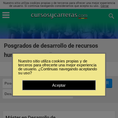
Nuestro sitio utiliza cookies propias y de terceros para ofrecer una mejor experiencia
de usuario. Si continúa navegando consideramos que acepta su uso..
Cerrar
Posgrados de desarrollo de recursos
humanos en España
(7)
Nuestro sitio utiliza cookies propias y de
terceros para ofrecerte una mejor experiencia
de usuario. ¿Continuas navegando aceptando
su uso?
FILTRAR
Posgrados
Aceptar
Desarrollo de Recursos Humanos
Máster en Desarrollo de