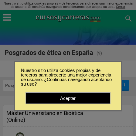
Nuestro sitio utiliza cookies propias y de terceros para ofrecer una mejor experiencia
de usuario. Si continúa navegando consideramos que acepta su uso..
Cerrar
Posgrados de ética en España
(9)
Nuestro sitio utiliza cookies propias y de
terceros para ofrecerte una mejor experiencia
de usuario. ¿Continuas navegando aceptando
su uso?
FILTRAR
Posgrados
Ética
Aceptar
Máster Universitario en Bioética
(Online)