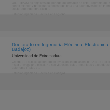
OBJETIVOSLos objetivos del periodo de formacin de este Programa de Docto
conocimientos y habilidades necesarios para una futurainvestigacin inter
Doctorado(Ingeniera Elctri ...
Estudiar Ingeniería Eléctrica en Logroño
o
Doctorado en Ingeniería Eléctrica, Electrónica
Badajoz)
Universidad de Extremadura
Criterios de acceso al periodo de investigacin de las enseanzas de docto
mster universitario oficial. No son vlidos los ttulos impartidos y expedido
autonoma (Ttulos p ...
Estudiar Ingeniería Eléctrica en Badajoz