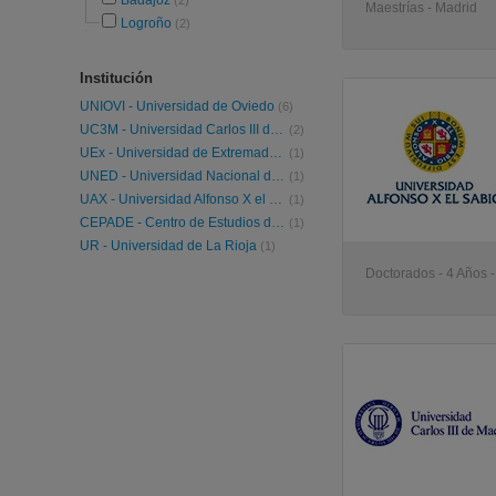
Badajoz
(2)
Maestrías - Madrid
Logroño
(2)
Institución
UNIOVI - Universidad de Oviedo
(6)
UC3M - Universidad Carlos III de Madrid
(2)
UEx - Universidad de Extremadura
(1)
UNED - Universidad Nacional de Educación a Distancia
(1)
UAX - Universidad Alfonso X el Sabio
(1)
CEPADE - Centro de Estudios de Postgrado de Administración de Empresas
(1)
UR - Universidad de La Rioja
(1)
Doctorados - 4 Años 