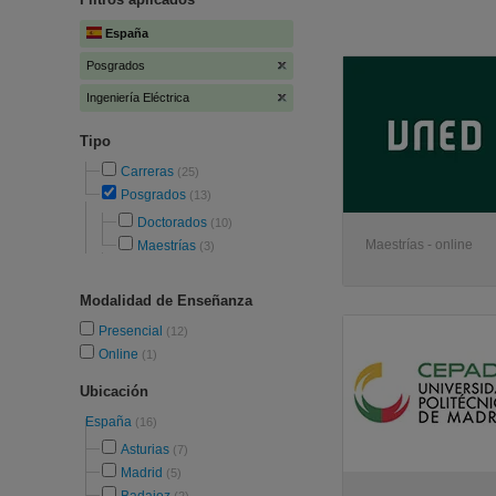
España
Posgrados
Ingeniería Eléctrica
Tipo
Carreras
(25)
Posgrados
(13)
Doctorados
(10)
Maestrías - online
Maestrías
(3)
Modalidad de Enseñanza
Presencial
(12)
Online
(1)
Ubicación
España
(16)
Asturias
(7)
Madrid
(5)