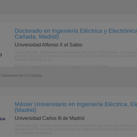
Doctorado en Ingeniería Eléctrica y Electrónica
Cañada, Madrid)
Universidad Alfonso X el Sabio
Título ofrecido: Doctorado en Ingeniería Eléctrica y Electrónica. Los pr
quieran alcanzar la especializacin en un campo cientfico o tcnico determi
formacin en tcnicas de ...
Estudiar Ingeniería Eléctrica en Villanueva de la Cañada
- Villanueva de la Cañada
Máster Universitario en Ingeniería Eléctrica, E
(Madrid)
Universidad Carlos III de Madrid
Título ofrecido: Máster Universitario en Ingeniería Eléctrica, Electrónica 
formacin del Programa de Doctorado en Ingeniera Elctrica, Electrnica y
de Calidad otorgada p ...