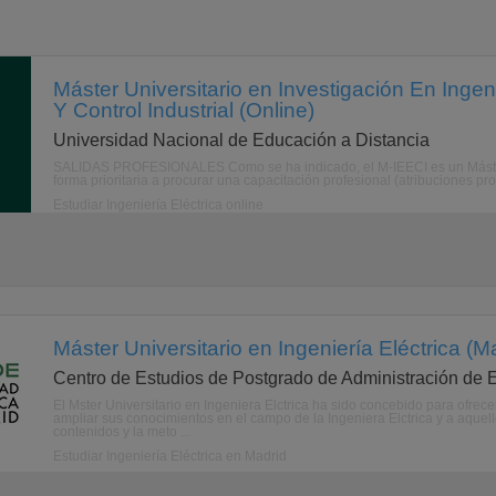
Máster Universitario en Investigación En Ingeni
Y Control Industrial (Online)
Universidad Nacional de Educación a Distancia
SALIDAS PROFESIONALES Como se ha indicado, el M-IEECI es un Máster e
forma prioritaria a procurar una capacitación profesional (atribuciones pro
Estudiar Ingeniería Eléctrica online
Máster Universitario en Ingeniería Eléctrica (M
Centro de Estudios de Postgrado de Administración de
El Mster Universitario en Ingeniera Elctrica ha sido concebido para ofrec
ampliar sus conocimientos en el campo de la Ingeniera Elctrica y a aquell
contenidos y la meto ...
Estudiar Ingeniería Eléctrica en Madrid