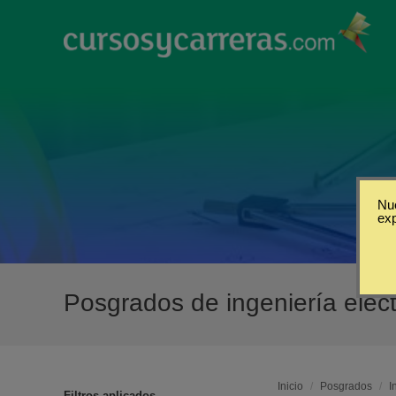
Nue
ex
Posgrados de ingeniería eléc
Inicio
/
Posgrados
/
I
Filtros aplicados