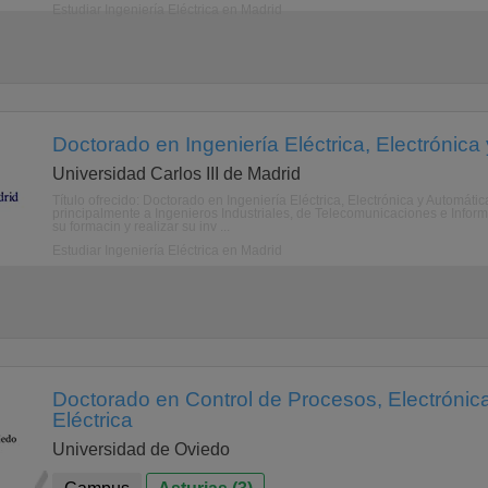
Estudiar Ingeniería Eléctrica en Madrid
Doctorado en Ingeniería Eléctrica, Electrónica
Universidad Carlos III de Madrid
Título ofrecido: Doctorado en Ingeniería Eléctrica, Electrónica y Automáti
principalmente a Ingenieros Industriales, de Telecomunicaciones e Inform
su formacin y realizar su inv ...
Estudiar Ingeniería Eléctrica en Madrid
Doctorado en Control de Procesos, Electrónica 
Eléctrica
Universidad de Oviedo