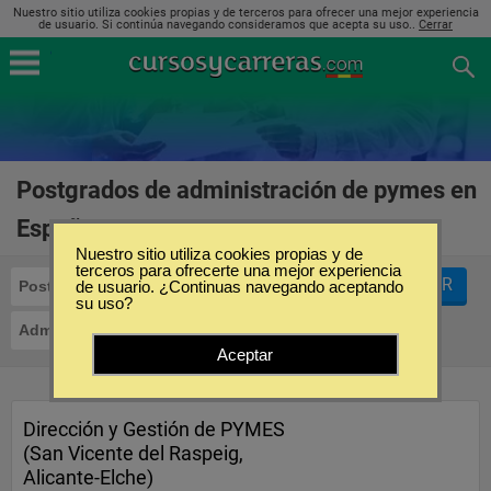
Nuestro sitio utiliza cookies propias y de terceros para ofrecer una mejor experiencia
de usuario. Si continúa navegando consideramos que acepta su uso..
Cerrar
Postgrados de administración de pymes en
España
(2)
Nuestro sitio utiliza cookies propias y de
terceros para ofrecerte una mejor experiencia
FILTRAR
Postgrados
de usuario. ¿Continuas navegando aceptando
su uso?
Administración de PyMES
Aceptar
Dirección y Gestión de PYMES
(San Vicente del Raspeig,
Alicante-Elche)