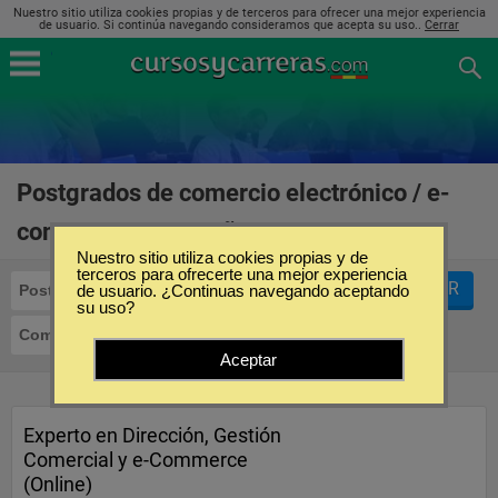
Nuestro sitio utiliza cookies propias y de terceros para ofrecer una mejor experiencia
de usuario. Si continúa navegando consideramos que acepta su uso..
Cerrar
Postgrados de comercio electrónico / e-
commerce en España
(2)
Nuestro sitio utiliza cookies propias y de
terceros para ofrecerte una mejor experiencia
FILTRAR
Postgrados
de usuario. ¿Continuas navegando aceptando
su uso?
Comercio Electrónico / E-Commerce
Aceptar
Experto en Dirección, Gestión
Comercial y e-Commerce
(Online)