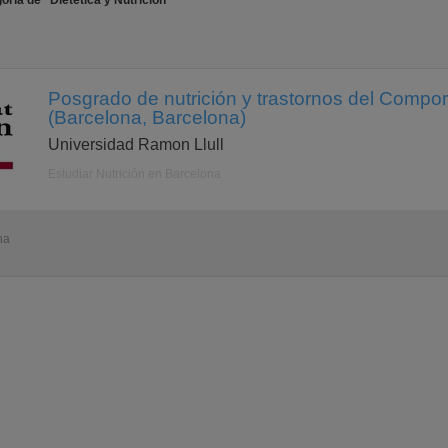
ría de "Dietética y Nutrición"
Posgrado de nutrición y trastornos del Compor
(Barcelona, Barcelona)
Universidad Ramon Llull
Estudiar Nutrición en Barcelona
na