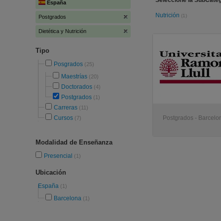
Seleccione la SubCatego
España
Nutrición
(1)
Postgrados
Dietética y Nutrición
Tipo
Posgrados
(25)
Maestrías
(20)
Doctorados
(4)
Postgrados
(1)
Carreras
(11)
Cursos
Postgrados - Barcelo
(7)
Modalidad de Enseñanza
Presencial
(1)
Ubicación
España
(1)
Barcelona
(1)