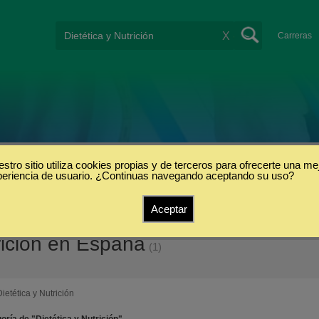
X
Carreras
stro sitio utiliza cookies propias y de terceros para ofrecerte una me
periencia de usuario. ¿Continuas navegando aceptando su uso?
Aceptar
rición en España
(1)
Dietética y Nutrición