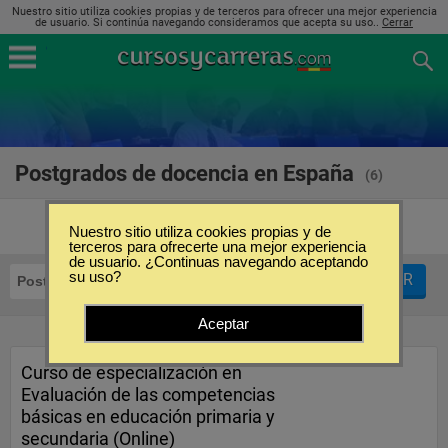
Nuestro sitio utiliza cookies propias y de terceros para ofrecer una mejor experiencia
de usuario. Si continúa navegando consideramos que acepta su uso..
Cerrar
Postgrados de docencia en España
(6)
Nuestro sitio utiliza cookies propias y de
terceros para ofrecerte una mejor experiencia
de usuario. ¿Continuas navegando aceptando
su uso?
FILTRAR
Postgrados
Docencia
Aceptar
Curso de especialización en
Evaluación de las competencias
básicas en educación primaria y
secundaria (Online)