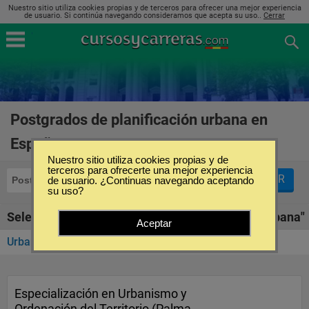
Nuestro sitio utiliza cookies propias y de terceros para ofrecer una mejor experiencia
de usuario. Si continúa navegando consideramos que acepta su uso..
Cerrar
Postgrados de planificación urbana en
España
(1)
Nuestro sitio utiliza cookies propias y de
terceros para ofrecerte una mejor experiencia
FILTRAR
Postgrados
de usuario. ¿Continuas navegando aceptando
Planificación Urbana
su uso?
Seleccione la SubCategoría de "Planificación Urbana"
Aceptar
Urbanismo y Administraciones Públicas
(1)
Especialización en Urbanismo y
Ordenación del Territorio (Palma