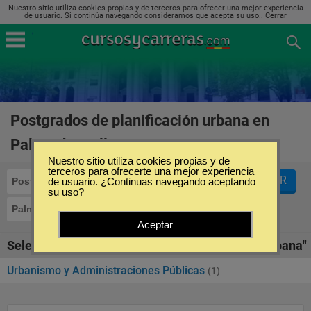
Nuestro sitio utiliza cookies propias y de terceros para ofrecer una mejor experiencia
de usuario. Si continúa navegando consideramos que acepta su uso..
Cerrar
Postgrados de planificación urbana en
Palma de Mallorca
(1)
Nuestro sitio utiliza cookies propias y de
terceros para ofrecerte una mejor experiencia
FILTRAR
Postgrados
de usuario. ¿Continuas navegando aceptando
Planificación Urbana
su uso?
Palma de Mallorca
Aceptar
Seleccione la SubCategoría de "Planificación Urbana"
Urbanismo y Administraciones Públicas
(1)