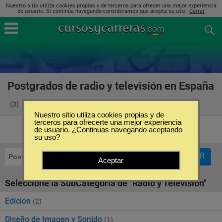
Nuestro sitio utiliza cookies propias y de terceros para ofrecer una mejor experiencia
de usuario. Si continúa navegando consideramos que acepta su uso..
Cerrar
Postgrados de radio y televisión en España
(3)
Nuestro sitio utiliza cookies propias y de
terceros para ofrecerte una mejor experiencia
de usuario. ¿Continuas navegando aceptando
su uso?
FILTRAR
Postgrados
Radio y Televisión
Aceptar
Seleccione la SubCategoría de "Radio y Televisión"
Edición
(2)
Diseño de Imagen y Sonido
(1)