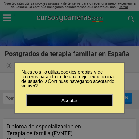
Nuestro sitio utiliza cookies propias y de terceros para ofrecer una mejor experiencia
de usuario. Si continúa navegando consideramos que acepta su uso..
Cerrar
Postgrados de terapia familiar en España
(3)
Nuestro sitio utiliza cookies propias y de
terceros para ofrecerte una mejor experiencia
de usuario. ¿Continuas navegando aceptando
su uso?
FILTRAR
Postgrados
Terapia Familiar
Aceptar
Diploma de especialización en
Terapia de familia (EVNTF)