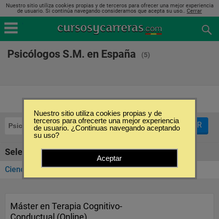
Nuestro sitio utiliza cookies propias y de terceros para ofrecer una mejor experiencia
de usuario. Si continúa navegando consideramos que acepta su uso..
Cerrar
Psicólogos S.M. en España
(5)
Nuestro sitio utiliza cookies propias y de
terceros para ofrecerte una mejor experiencia
FILTRAR
Psicólogos S.M.
de usuario. ¿Continuas navegando aceptando
su uso?
Seleccione la categoría
Aceptar
Ciencias Sociales y Humanidades
(5)
Máster en Terapia Cognitivo-
Conductual (Online)