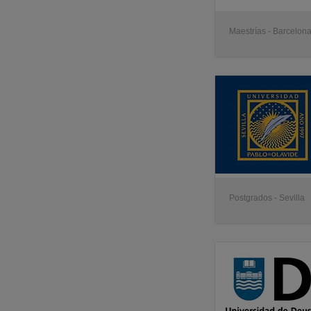
Maestrías - Barcelon
Postgrados - Sevilla