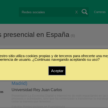
X
Carreras
s presencial en España
(6)
stro sitio utiliza cookies propias y de terceros para ofrecerte una me
/
Presencial
periencia de usuario. ¿Continuas navegando aceptando su uso?
Aceptar
Experto en Economía Digital y Community Ma
Madrid)
Universidad Rey Juan Carlos
Presentacin La Economa Digital e Internet no slo estn impactando en las
procesos o actividades, sino que ha comenzado a transformar la estrategi
como la manera que tenemos ...
Estudiar Redes sociales en Fuenlabrada