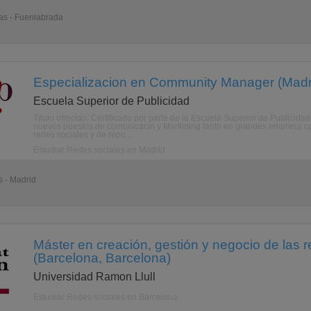
as - Fuenlabrada
Especializacion en Community Manager (Madri
Escuela Superior de Publicidad
Título ofrecido: Certificado por parte de la Escuela Superior de Publicidad
nuevos puestos de comunicacin y Marketing tanto en grandes empresa co
redes sociales y de repu ...
Estudiar Redes sociales en Madrid
s - Madrid
Máster en creación, gestión y negocio de las r
(Barcelona, Barcelona)
Universidad Ramon Llull
Estudiar Redes sociales en Barcelona