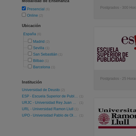
Modalidad de Enseñanza
Postgrados - 300 Hor
Presencial
(6)
Online
(2)
Ubicación
España
(6)
Madrid
(2)
Sevilla
(1)
San Sebastián
(1)
Bilbao
(1)
Barcelona
(1)
Postgrados - 25 Hora
Institución
Universidad de Deusto
(2)
ESP - Escuela Superior de Publicidad
(1)
URJC - Universidad Rey Juan Carlos
(1)
URL - Universidad Ramon Llull
(1)
UPO - Universidad Pablo de Olavide
(1)