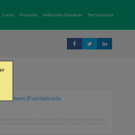
Cursos
Posgrados
Instituciones Educativas
Test Vocacional
jor
nagement (Fuenlabrada,
 empresas a nivel bsico, mejorando o influyendo en determinados
a y el modelo organizativo de empresas de todos los sectores, as