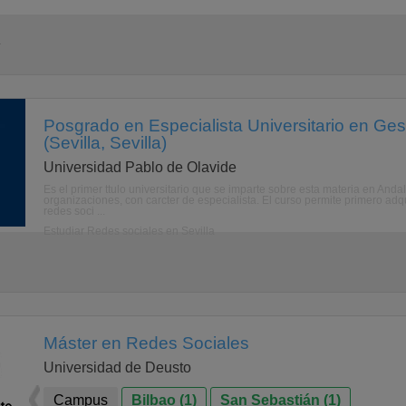
a
Posgrado en Especialista Universitario en Ge
(Sevilla, Sevilla)
Universidad Pablo de Olavide
Es el primer ttulo universitario que se imparte sobre esta materia en Andal
organizaciones, con carcter de especialista. El curso permite primero adqu
redes soci ...
Estudiar Redes sociales en Sevilla
Máster en Redes Sociales
Universidad de Deusto
Campus
Bilbao (1)
San Sebastián (1)