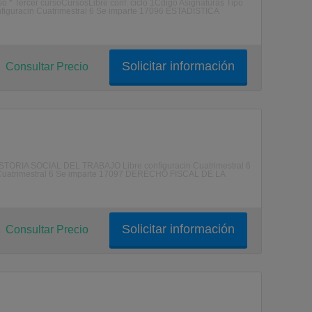
rso * Tercer cursoCursosLibre conf. ciclo 1Cdigo Asignaturas Tipo
iguracin Cuatrimestral 6 Se imparte 17096 ESTADISTICA
Solicitar información
Consultar Precio
 HISTORIA SOCIAL DEL TRABAJO Libre configuracin Cuatrimestral 6
uatrimestral 6 Se imparte 17097 DERECHO FISCAL DE LA
Solicitar información
Consultar Precio