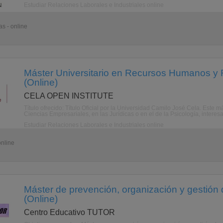
Estudiar Relaciones Laborales e Industriales online
s - online
Máster Universitario en Recursos Humanos y 
(Online)
CELA OPEN INSTITUTE
Título ofrecido: Título Oficial por la Universidad Camilo José Cela. Este má
Ciencias Empresariales, en las Jurídicas o en el de la Psicología, interes
Estudiar Relaciones Laborales e Industriales online
online
Máster de prevención, organización y gestión 
(Online)
Centro Educativo TUTOR