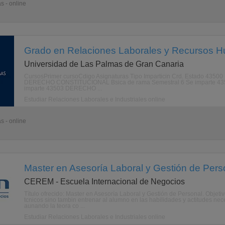
s - online
Grado en Relaciones Laborales y Recursos H
Universidad de Las Palmas de Gran Canaria
CursosPrimer cursoCdigo Asignaturas Tipo Imparticin Crd. Estado 43
DERECHO CONSTITUCIONAL Bsica de rama Semestral 6 Se imparte 43
imparte 43503 DERECHO ...
Estudiar Relaciones Laborales e Industriales online
s - online
Master en Asesoría Laboral y Gestión de Perso
CEREM - Escuela Internacional de Negocios
Título ofrecido: Master en Asesoría Laboral y Gestión de Personal. Objeti
tcnicos sino tambin entrenar al alumno en las habilidades y actitudes nec
aunando la teora co ...
Estudiar Relaciones Laborales e Industriales online