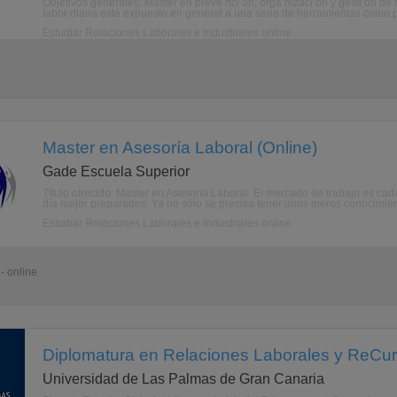
Objetivos generales: Máster en preve nci ón, orga nizaci ón y gesti ón de 
labor diaria está expuesto en general a una serie de herramientas como pa
Estudiar Relaciones Laborales e Industriales online
Master en Asesoría Laboral (Online)
Gade Escuela Superior
Título ofrecido: Master en Asesoría Laboral. El mercado de trabajo es cad
día mejor preparados. Ya no sólo se precisa tener unos meros conocimien
Estudiar Relaciones Laborales e Industriales online
- online
Diplomatura en Relaciones Laborales y ReCu
Universidad de Las Palmas de Gran Canaria