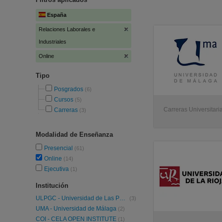
España
Relaciones Laborales e
Industriales
Online
Tipo
Posgrados
(6)
Cursos
(5)
Carreras Universitaria
Carreras
(3)
Modalidad de Enseñanza
Presencial
(61)
Online
(14)
Ejecutiva
(1)
Institución
ULPGC - Universidad de Las Palmas de Gran Canaria
(3)
UMA - Universidad de Málaga
(2)
COI - CELA OPEN INSTITUTE
(1)