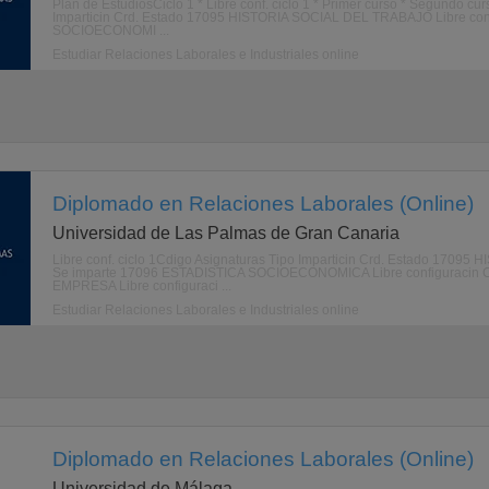
Plan de EstudiosCiclo 1 * Libre conf. ciclo 1 * Primer curso * Segundo cu
Imparticin Crd. Estado 17095 HISTORIA SOCIAL DEL TRABAJO Libre conf
SOCIOECONOMI ...
Estudiar Relaciones Laborales e Industriales online
Diplomado en Relaciones Laborales (Online)
Universidad de Las Palmas de Gran Canaria
Libre conf. ciclo 1Cdigo Asignaturas Tipo Imparticin Crd. Estado 17095
Se imparte 17096 ESTADISTICA SOCIOECONOMICA Libre configuracin C
EMPRESA Libre configuraci ...
Estudiar Relaciones Laborales e Industriales online
Diplomado en Relaciones Laborales (Online)
Universidad de Málaga