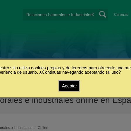
X
Carreras
stro sitio utiliza cookies propias y de terceros para ofrecerte una me
periencia de usuario. ¿Continuas navegando aceptando su uso?
Aceptar
orales e industriales online en Esp
rales e Industriales
/
Online