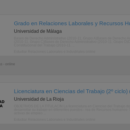
Grado en Relaciones Laborales y Recursos H
Universidad de Málaga
Bases de Derecho Administrativo (2010-11, Grupo A)Bases de Derecho Ad
(2010-11, Grupo C)Bases de Derecho Administrativo (2010-11, Grupo D)D
Constitucional del Trabajo (2010-11, ...
Estudiar Relaciones Laborales e Industriales online
s - online
Licenciatura en Ciencias del Trabajo (2º ciclo) 
Universidad de La Rioja
OBJETIVOS DE LA TITULACIN La licenciatura en Ciencias del Trabajo dota,
desarrollar su trabajo en diferentes puestos:- rea de Recursos humanos- Se
activas de empleo ...
Estudiar Relaciones Laborales e Industriales online