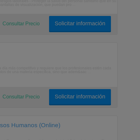
riesgos laborales - Proteger la salud del personal sanitario que en su
ntallas de visualización, que puedan pro ...
Solicitar información
Consultar Precio
a día más competitivo y requiere que los profesionales estén cada
tos de una materia específica, sino que adem&aac ...
Solicitar información
Consultar Precio
rsos Humanos (Online)