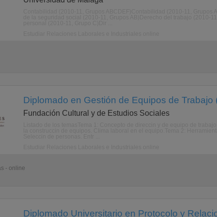
Contabilidad (2010-11, Grupos ABCDEF)Contabilidad (2010-11, Grupos 
de la seguridad social (2010-11, Grupos AB)Derecho del trabajo (2010-11
personal (2010-11, Grupo C)Dir ...
Estudiar Relaciones Laborales e Industriales online
Diplomado en Gestión de Equipos de Trabajo 
Fundación Cultural y de Estudios Sociales
Listado de los temasTema 1: Concepto de direccin y de equipo de trabajo
la construccin de equipos. Clima laboral en el equipo.Tema 2: Herramient
Seleccin de personas. Entr ...
Estudiar Relaciones Laborales e Industriales online
s - online
Diplomado Universitario en Protocolo y Relacio