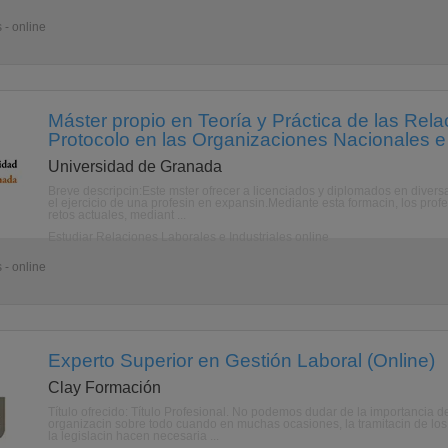
 - online
Máster propio en Teoría y Práctica de las Relac
Protocolo en las Organizaciones Nacionales e 
Universidad de Granada
Breve descripcin:Este mster ofrecer a licenciados y diplomados en diver
el ejercicio de una profesin en expansin.Mediante esta formacin, los pro
retos actuales, mediant ...
Estudiar Relaciones Laborales e Industriales online
 - online
Experto Superior en Gestión Laboral (Online)
Clay Formación
Título ofrecido: Título Profesional. No podemos dudar de la importancia d
organizacin sobre todo cuando en muchas ocasiones, la tramitacin de los
la legislacin hacen necesaria ...