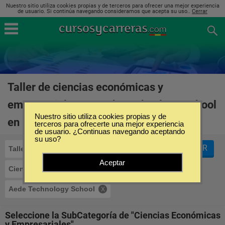
Nuestro sitio utiliza cookies propias y de terceros para ofrecer una mejor experiencia
de usuario. Si continúa navegando consideramos que acepta su uso..
Cerrar
Taller de ciencias económicas y
empresariales en Aede Technology School
Nuestro sitio utiliza cookies propias y de
en España
(1)
terceros para ofrecerte una mejor experiencia
de usuario. ¿Continuas navegando aceptando
su uso?
FILTRAR
Taller
Aceptar
Ciencias Económicas y Empresariales
Aede Technology School
Seleccione la SubCategoría de "Ciencias Económicas
y Empresariales"