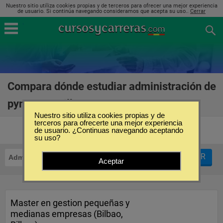
Nuestro sitio utiliza cookies propias y de terceros para ofrecer una mejor experiencia
de usuario. Si continúa navegando consideramos que acepta su uso..
Cerrar
Compara dónde estudiar administración de
pymes en Bilbao
(6)
Nuestro sitio utiliza cookies propias y de
terceros para ofrecerte una mejor experiencia
de usuario. ¿Continuas navegando aceptando
su uso?
FILTRAR
Administración de PyMES
Bilbao
Aceptar
Master en gestion pequeñas y
medianas empresas (Bilbao,