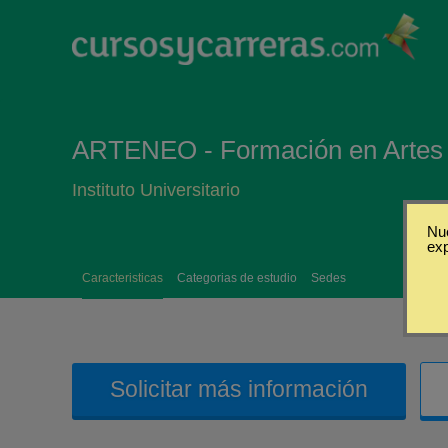
ARTENEO - Formación en Artes 
Instituto Universitario
Nue
ex
Caracteristicas
Categorias de estudio
Sedes
Solicitar más información