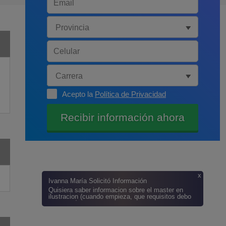
Acepto la
Política de Privacidad
x
Ivanna María
Solicitó Información
Quisiera saber informacion sobre el master en
ilustracion (cuando empieza, que requisitos debo
tener, etc)