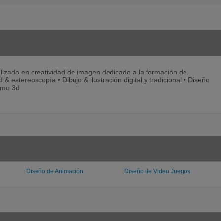
lizado en creatividad de imagen dedicado a la formación de
& estereoscopía • Dibujo & ilustración digital y tradicional • Diseño
ismo 3d
Diseño de Animación
Diseño de Video Juegos