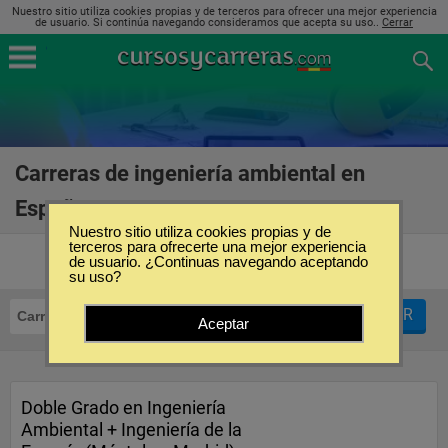
Nuestro sitio utiliza cookies propias y de terceros para ofrecer una mejor experiencia
de usuario. Si continúa navegando consideramos que acepta su uso..
Cerrar
Carreras de ingeniería ambiental en
España
(20)
Nuestro sitio utiliza cookies propias y de
terceros para ofrecerte una mejor experiencia
de usuario. ¿Continuas navegando aceptando
su uso?
FILTRAR
Carreras
Ingeniería Ambiental
Aceptar
Doble Grado en Ingeniería
Ambiental + Ingeniería de la