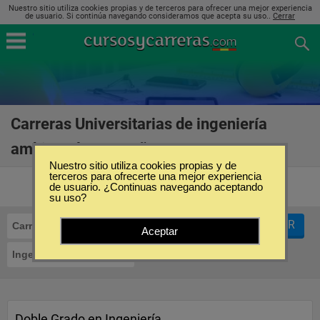
Nuestro sitio utiliza cookies propias y de terceros para ofrecer una mejor experiencia
de usuario. Si continúa navegando consideramos que acepta su uso..
Cerrar
Carreras Universitarias de ingeniería
ambiental en España
(20)
Nuestro sitio utiliza cookies propias y de
terceros para ofrecerte una mejor experiencia
de usuario. ¿Continuas navegando aceptando
su uso?
FILTRAR
Carreras Universitarias
Aceptar
Ingeniería Ambiental
Doble Grado en Ingeniería