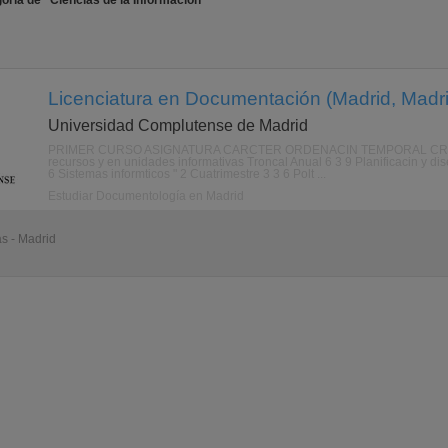
oría de "Ciencias de la Información"
Licenciatura en Documentación (Madrid, Madri
Universidad Complutense de Madrid
PRIMER CURSO ASIGNATURA CARCTER ORDENACIN TEMPORAL CRDITO
recursos y en unidades informativas Troncal Anual 6 3 9 Planificacin y di
6 Sistemas informticos " 2 Cuatrimestre 3 3 6 Polt ...
Estudiar Documentología en Madrid
as - Madrid