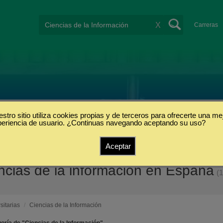
X
Carreras
stro sitio utiliza cookies propias y de terceros para ofrecerte una me
periencia de usuario. ¿Continuas navegando aceptando su uso?
Aceptar
encias de la información en España
(1
sitarias
/
Ciencias de la Información