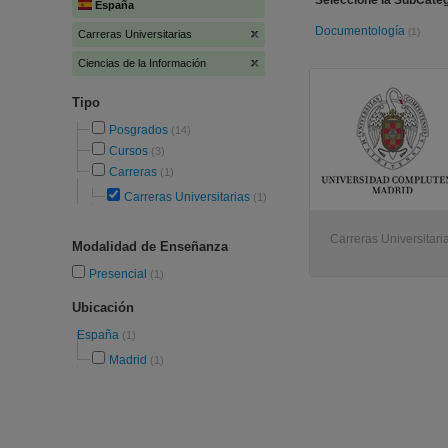
Seleccione la SubCateg
España
Documentología
(1)
Carreras Universitarias
Ciencias de la Información
Tipo
Posgrados
(14)
Cursos
(3)
Carreras
(1)
Carreras Universitarias
(1)
Carreras Universitari
Modalidad de Enseñanza
Presencial
(1)
Ubicación
España
(1)
Madrid
(1)