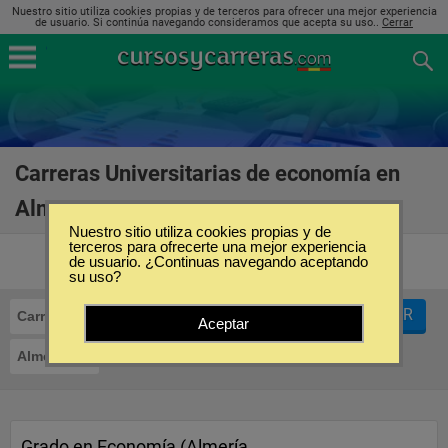
Nuestro sitio utiliza cookies propias y de terceros para ofrecer una mejor experiencia
de usuario. Si continúa navegando consideramos que acepta su uso..
Cerrar
Carreras Universitarias de economía en
Almería
(11)
Nuestro sitio utiliza cookies propias y de
terceros para ofrecerte una mejor experiencia
de usuario. ¿Continuas navegando aceptando
su uso?
FILTRAR
Carreras Universitarias
Economía
Aceptar
Almería
Grado en Economía (Almería,