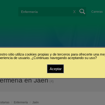
X
Carreras
stro sitio utiliza cookies propias y de terceros para ofrecerte una me
periencia de usuario. ¿Continuas navegando aceptando su uso?
Aceptar
fermería en Jaén
(4)
sitarias
/
Enfermería
/
Jaén