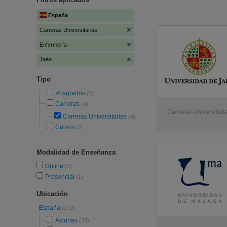
España
Carreras Universitarias
Enfermería
Jaén
Tipo
Posgrados
(5)
Carreras
(4)
Carreras Universitari
Carreras Universitarias
(4)
Cursos
(2)
Modalidad de Enseñanza
Online
(3)
Presencial
(1)
Ubicación
España
(170)
Asturias
(33)