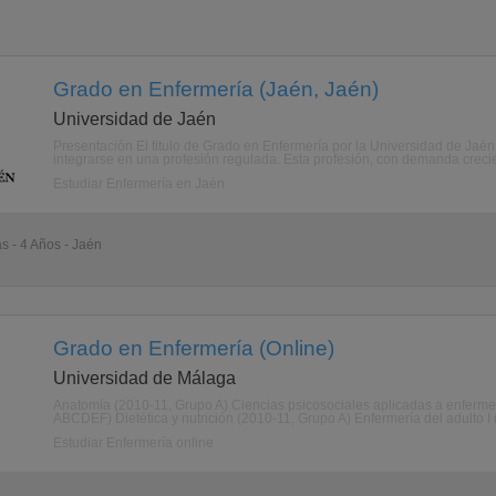
Grado en Enfermería (Jaén, Jaén)
Universidad de Jaén
Presentación El titulo de Grado en Enfermería por la Universidad de Jaén, 
integrarse en una profesión regulada. Esta profesión, con demanda crecien
Estudiar Enfermería en Jaén
as - 4 Años - Jaén
Grado en Enfermería (Online)
Universidad de Málaga
Anatomía (2010-11, Grupo A) Ciencias psicosociales aplicadas a enferme
ABCDEF) Dietética y nutrición (2010-11, Grupo A) Enfermería del adulto I 
Estudiar Enfermería online