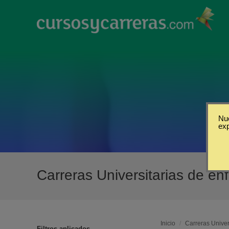
Nue
ex
Carreras Universitarias de en
Inicio
/
Carreras Univer
Filtros aplicados