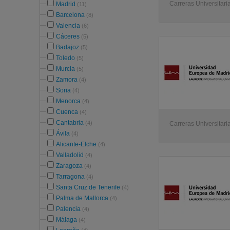
Carreras Universitaria
Madrid
(11)
Barcelona
(8)
Valencia
(6)
Cáceres
(5)
Badajoz
(5)
Toledo
(5)
Murcia
(5)
Zamora
(4)
Soria
(4)
Menorca
(4)
Cuenca
(4)
Cantabria
(4)
Carreras Universitaria
Ávila
(4)
Alicante-Elche
(4)
Valladolid
(4)
Zaragoza
(4)
Tarragona
(4)
Santa Cruz de Tenerife
(4)
Palma de Mallorca
(4)
Palencia
(4)
Málaga
(4)