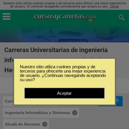
Nuestro sitio utiliza cookies propias y de terceros para ofrecer una mejor experiencia
de usuario. Si continúa navegando consideramos que acepta su uso..
Cerrar
Carreras Universitarias de ingeniería
informática y sistemas en Alcalá de
Nuestro sitio utiliza cookies propias y de
Henares
(22)
terceros para ofrecerte una mejor experiencia
de usuario. ¿Continuas navegando aceptando
su uso?
Aceptar
FILTRAR
Carreras Universitarias
Ingeniería Informática y Sistemas
Alcalá de Henares