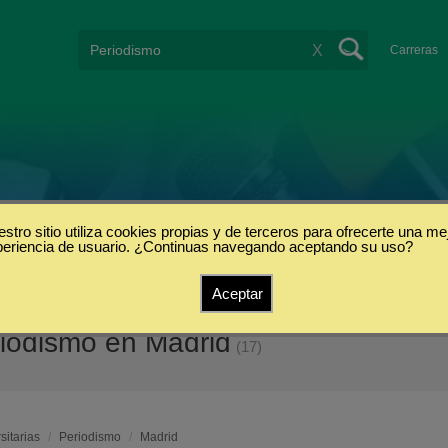
X
Carreras
stro sitio utiliza cookies propias y de terceros para ofrecerte una me
periencia de usuario. ¿Continuas navegando aceptando su uso?
Aceptar
riodismo en Madrid
(17)
sitarias
/
Periodismo
/
Madrid