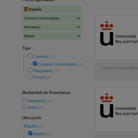
España
Carreras Universitarias
Periodismo
Madrid
Tipo
Carreras
(17)
Carreras Universitarias
(17)
Carreras Universitari
Posgrados
(17)
Cursos
(1)
Modalidad de Enseñanza
Presencial
(13)
Online
(4)
Ubicación
España
(91)
Madrid
(17)