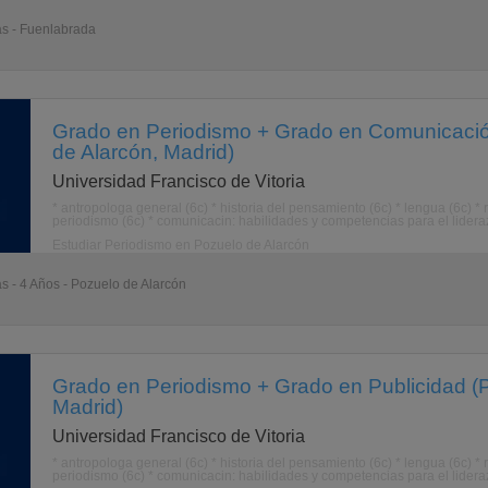
as - Fuenlabrada
Grado en Periodismo + Grado en Comunicació
de Alarcón, Madrid)
Universidad Francisco de Vitoria
* antropologa general (6c) * historia del pensamiento (6c) * lengua (6c) * 
periodismo (6c) * comunicacin: habilidades y competencias para el liderazgo 
Estudiar Periodismo en Pozuelo de Alarcón
as - 4 Años - Pozuelo de Alarcón
Grado en Periodismo + Grado en Publicidad (
Madrid)
Universidad Francisco de Vitoria
* antropologa general (6c) * historia del pensamiento (6c) * lengua (6c) * 
periodismo (6c) * comunicacin: habilidades y competencias para el liderazgo 