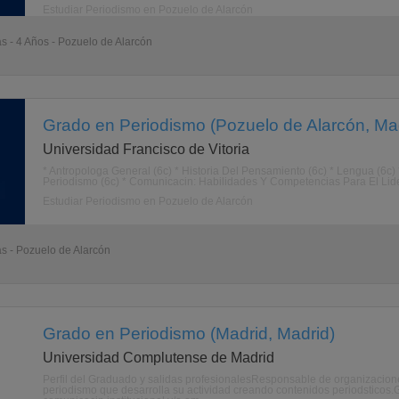
Estudiar Periodismo en Pozuelo de Alarcón
as - 4 Años - Pozuelo de Alarcón
Grado en Periodismo (Pozuelo de Alarcón, Ma
Universidad Francisco de Vitoria
* Antropologa General (6c) * Historia Del Pensamiento (6c) * Lengua (6c)
Periodismo (6c) * Comunicacin: Habilidades Y Competencias Para El Liderazg
Estudiar Periodismo en Pozuelo de Alarcón
as - Pozuelo de Alarcón
Grado en Periodismo (Madrid, Madrid)
Universidad Complutense de Madrid
Perfil del Graduado y salidas profesionalesResponsable de organizaciones
periodismo que desarrolla su actividad creando contenidos periodsticos.