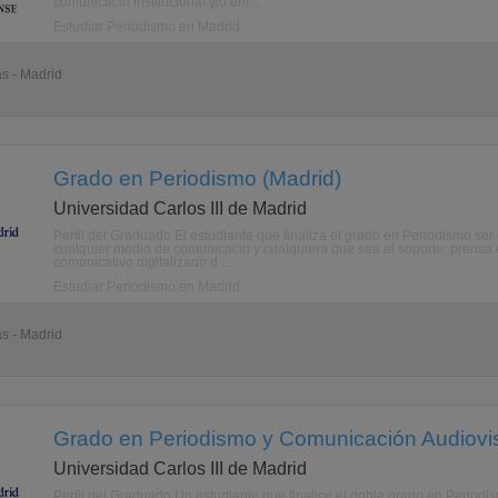
comunicacin institucional y/o em ...
Estudiar Periodismo en Madrid
as - Madrid
Grado en Periodismo (Madrid)
Universidad Carlos III de Madrid
Perfil del Graduado El estudiante que finaliza el grado en Periodismo ser
cualquier medio de comunicacin y cualquiera que sea el soporte: prensa es
comunicativo digitalizado d ...
Estudiar Periodismo en Madrid
as - Madrid
Grado en Periodismo y Comunicación Audiovis
Universidad Carlos III de Madrid
Perfil del Graduado Un estudiante que finalice el doble grado en Period