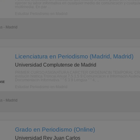
ejercer su labor informativa en cualquier medio de comunicacin y cualquier
multimedia. En par ...
Estudiar Periodismo en Madrid
as - Madrid
Licenciatura en Periodismo (Madrid, Madrid)
Universidad Complutense de Madrid
PRIMER CURSO ASIGNATURA CARCTER ORDENACIN TEMPORAL CRDITOS 
evolucin histrica Troncal Anual 7,5 1,5 9 Comunicacin e Informacin Audiovi
Documentacin Informativa " " 6 3 9 Lengua " " 4, ...
Estudiar Periodismo en Madrid
as - Madrid
Grado en Periodismo (Online)
Universidad Rey Juan Carlos