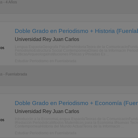
as - 4 Años
Doble Grado en Periodismo + Historia (Fuenla
Universidad Rey Juan Carlos
Lengua EspaolaGeografa FsicaPrehistoriaTeora de la ComunicacinFunda
PeriodismoEstructura Social ContemporneaDiseo de la Informacin Periodst
EstticasArqueologaInstituciones Pblicas y Privadas Es ...
Estudiar Periodismo en Fuenlabrada
as - Fuenlabrada
Doble Grado en Periodismo + Economía (Fuen
Universidad Rey Juan Carlos
Introduccin a la EconomaLengua EspaolaTeoras de la ComunicacinFund
IRedaccin PeriodsticaMtodos Matemticos para la Economa IINuevas Tecno
ContemporneaHistoria del Mundo ActualTeora de la Informacin ...
Estudiar Periodismo en Fuenlabrada