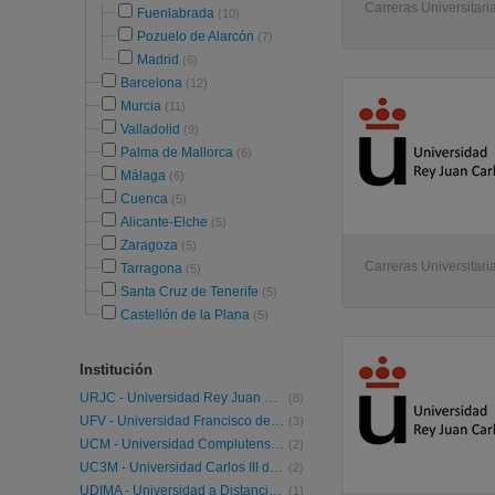
Carreras Universitari
Fuenlabrada
(10)
Pozuelo de Alarcón
(7)
Madrid
(6)
Barcelona
(12)
Murcia
(11)
Valladolid
(9)
Palma de Mallorca
(6)
Málaga
(6)
Cuenca
(5)
Alicante-Elche
(5)
Zaragoza
(5)
Carreras Universitari
Tarragona
(5)
Santa Cruz de Tenerife
(5)
Castellón de la Plana
(5)
Institución
URJC - Universidad Rey Juan Carlos
(8)
UFV - Universidad Francisco de Vitoria
(3)
UCM - Universidad Complutense de Madrid
(2)
UC3M - Universidad Carlos III de Madrid
(2)
UDIMA - Universidad a Distancia de Madrid
(1)