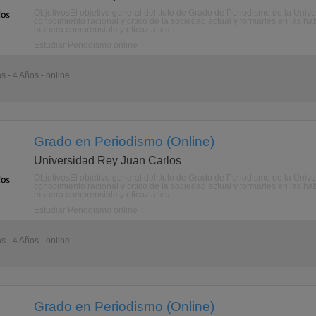
ObjetivosEl objetivo general del ttulo de Grado de Periodismo de la Univ
conocimiento racional y crtico de la sociedad actual y formarles en las h
manera comprensible y eficaz a los ...
Estudiar Periodismo online
s - 4 Años - online
Grado en Periodismo (Online)
Universidad Rey Juan Carlos
ObjetivosEl objetivo general del ttulo de Grado de Periodismo de la Univ
conocimiento racional y crtico de la sociedad actual y formarles en las h
manera comprensible y eficaz a los ...
Estudiar Periodismo online
s - 4 Años - online
Grado en Periodismo (Online)